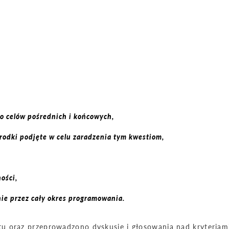
go celów pośrednich i końcowych,
odki podjęte w celu zaradzenia tym kwestiom,
ości,
ie przez cały okres programowania.
u oraz przeprowadzono dyskusję i głosowania nad kryteriam