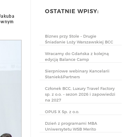
OSTATNIE WPISY:
Jakuba
łównym
Biznes przy Stole – Drugie
Śniadanie Loży Warszawskiej BCC
Wracamy do Gdańska z kolejną
edycją Balance Camp
Sierpniowe webinary Kancelarii
Staniek&Partners
Członek BCC, Luxury Travel Factory
sp. z o.o. – sezon 2026 i zapowiedzi
na 2027
OPUS X Sp. z o.o.
Dzień z programami MBA
Uniwersytetu WSB Merito