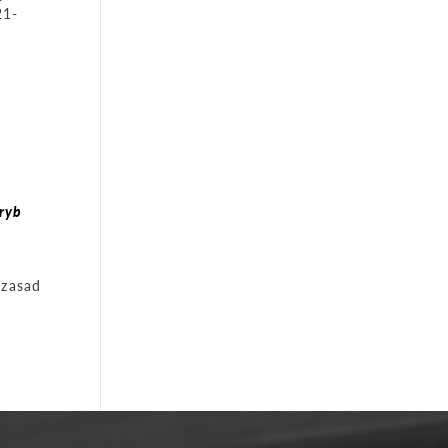
21-
ryb
 zasad