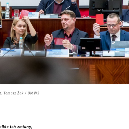
ot. Tomasz Żak / UMWS
lkie ich zmiany,