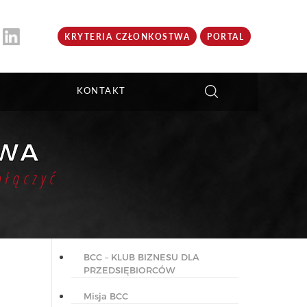
KRYTERIA CZŁONKOSTWA
PORTAL
KONTAKT
TWA
ołączyć
BCC – KLUB BIZNESU DLA
PRZEDSIĘBIORCÓW
Misja BCC