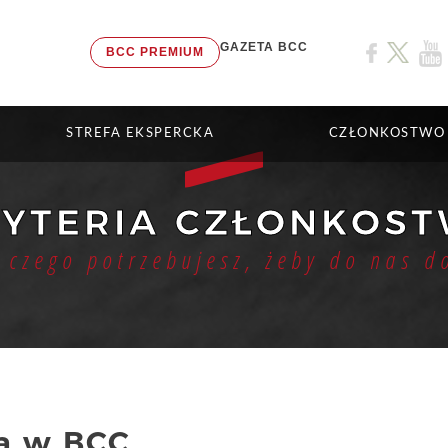
GAZETA BCC
BCC PREMIUM
STREFA EKSPERCKA
CZŁONKOSTWO
YTERIA CZŁONKOS
 czego potrzebujesz, żeby do nas d
a w BCC