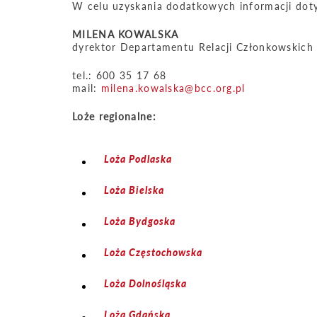
W celu uzyskania dodatkowych informacji doty
MILENA KOWALSKA
dyrektor Departamentu Relacji Członkowskich
tel.: 600 35 17 68
mail:
milena.kowalska@bcc.org.pl
Loże regionalne:
Loża Podlaska
Loża Bielska
Loża Bydgoska
Loża Częstochowska
Loża Dolnośląska
Loża Gdańska