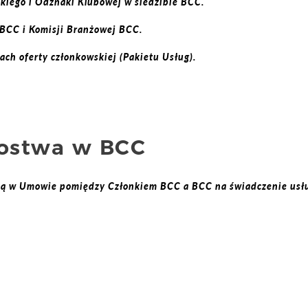
kiego i Odznaki Klubowej w siedzibie BCC.
 BCC i Komisji Branżowej BCC.
mach oferty członkowskiej (Pakietu Usług).
kostwa w BCC
 są w Umowie pomiędzy Członkiem BCC a BCC na świadczenie usł