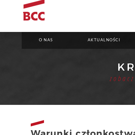
O NAS
AKTUALNOŚCI
KR
zobacz
Warunki członkostw