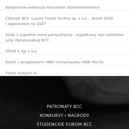
Sierpniowe webinary Kancelarii Staniek&Partners
Członek BCC, Luxury Travel Factory sp. z o.o. – sezon 2026
i zapowiedzi na 2027
Wisła z zupełnie innej perspektywy – wyjątkowy rejs członków
Loży Warszawskiej BCC
OPUS X Sp. z o.o.
Dzień z programami MBA Uniwersytetu WSB Merito
Polski Instytut AI
PATRONATY BCC
KONKURSY I NAGRODY
STUDENCKIE FORUM BCC