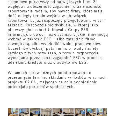
stopniowo począwszy od największych firm. Ze
względu na obszerność zagadnień oraz złożoność
raportowania radziła, aby nawet firmy, które mają
dość odległy termin wejścia w obowiązek
raportowania, już rozpoczęły przygotowania w tym
zakresie. Rozpoczęła się dyskusja, w której jako
pierwszy głos zabrał J. Kowal z Grupy PSB
informując o dwóch rozwiązaniach, jakie firmy mogą
wybrać w zakresie ESG – albo zatrudnić firmę
zewnętrzną, albo wyszkolić swoich pracowników.
Uczestnicy dyskusji pytali m.in. o wady i zalety
każdego z tych rozwiązań, o termin rozpoczęcia
wymagania przez banki zagadnień ESG w procesie
udzielania kredytu oraz o audytorów ESG.
W ramach spraw różnych poinformowano o
przesunięciu terminu składania wniosków w ramach
projektu 09.06., mającego na celu podniesienie
potencjału partnerów społecznych.