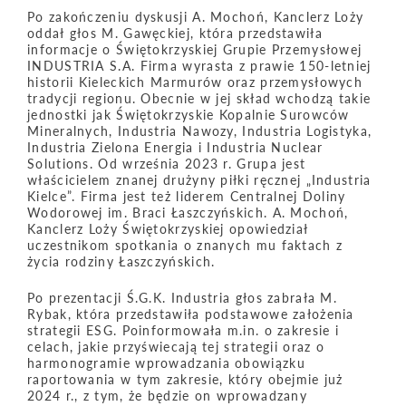
Po zakończeniu dyskusji A. Mochoń, Kanclerz Loży
oddał głos M. Gawęckiej, która przedstawiła
informacje o Świętokrzyskiej Grupie Przemysłowej
INDUSTRIA S.A. Firma wyrasta z prawie 150-letniej
historii Kieleckich Marmurów oraz przemysłowych
tradycji regionu. Obecnie w jej skład wchodzą takie
jednostki jak Świętokrzyskie Kopalnie Surowców
Mineralnych, Industria Nawozy, Industria Logistyka,
Industria Zielona Energia i Industria Nuclear
Solutions. Od września 2023 r. Grupa jest
właścicielem znanej drużyny piłki ręcznej „Industria
Kielce”. Firma jest też liderem Centralnej Doliny
Wodorowej im. Braci Łaszczyńskich. A. Mochoń,
Kanclerz Loży Świętokrzyskiej opowiedział
uczestnikom spotkania o znanych mu faktach z
życia rodziny Łaszczyńskich.
Po prezentacji Ś.G.K. Industria głos zabrała M.
Rybak, która przedstawiła podstawowe założenia
strategii ESG. Poinformowała m.in. o zakresie i
celach, jakie przyświecają tej strategii oraz o
harmonogramie wprowadzania obowiązku
raportowania w tym zakresie, który obejmie już
2024 r., z tym, że będzie on wprowadzany