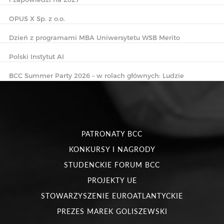
OPUS X Sp. z o.o.
Dzień z programami MBA Uniwersytetu WSB Merito
Polski Instytut AI
BCC Summer Party 2026 – w rolach głównych: Ludzie
PATRONATY BCC
KONKURSY I NAGRODY
STUDENCKIE FORUM BCC
PROJEKTY UE
STOWARZYSZENIE EUROATLANTYCKIE
PREZES MAREK GOLISZEWSKI