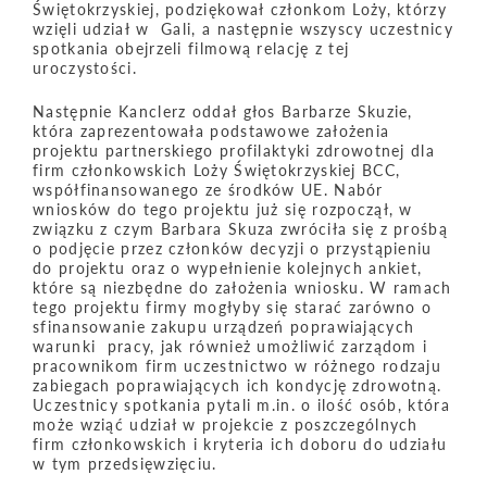
Świętokrzyskiej, podziękował członkom Loży, którzy
wzięli udział w Gali, a następnie wszyscy uczestnicy
spotkania obejrzeli filmową relację z tej
uroczystości.
Następnie Kanclerz oddał głos Barbarze Skuzie,
która zaprezentowała podstawowe założenia
projektu partnerskiego profilaktyki zdrowotnej dla
firm członkowskich Loży Świętokrzyskiej BCC,
współfinansowanego ze środków UE. Nabór
wniosków do tego projektu już się rozpoczął, w
związku z czym Barbara Skuza zwróciła się z prośbą
o podjęcie przez członków decyzji o przystąpieniu
do projektu oraz o wypełnienie kolejnych ankiet,
które są niezbędne do założenia wniosku. W ramach
tego projektu firmy mogłyby się starać zarówno o
sfinansowanie zakupu urządzeń poprawiających
warunki pracy, jak również umożliwić zarządom i
pracownikom firm uczestnictwo w różnego rodzaju
zabiegach poprawiających ich kondycję zdrowotną.
Uczestnicy spotkania pytali m.in. o ilość osób, która
może wziąć udział w projekcie z poszczególnych
firm członkowskich i kryteria ich doboru do udziału
w tym przedsięwzięciu.