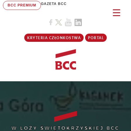
GAZETA BCC
BCC PREMIUM
KRYTERIA CZŁONKOSTWA
PORTAL
W LOŻY ŚWIĘTOKRZYSKIEJ BCC