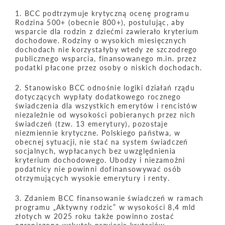
1. BCC podtrzymuje krytyczną ocenę programu
Rodzina 500+ (obecnie 800+), postulując, aby
wsparcie dla rodzin z dziećmi zawierało kryterium
dochodowe. Rodziny o wysokich miesięcznych
dochodach nie korzystałyby wtedy ze szczodrego
publicznego wsparcia, finansowanego m.in. przez
podatki płacone przez osoby o niskich dochodach.
2. Stanowisko BCC odnośnie logiki działań rządu
dotyczących wypłaty dodatkowego rocznego
świadczenia dla wszystkich emerytów i rencistów
niezależnie od wysokości pobieranych przez nich
świadczeń (tzw. 13 emerytury), pozostaje
niezmiennie krytyczne. Polskiego państwa, w
obecnej sytuacji, nie stać na system świadczeń
socjalnych, wypłacanych bez uwzględnienia
kryterium dochodowego. Ubodzy i niezamożni
podatnicy nie powinni dofinansowywać osób
otrzymujących wysokie emerytury i renty.
3. Zdaniem BCC finansowanie świadczeń w ramach
programu „Aktywny rodzic” w wysokości 8,4 mld
złotych w 2025 roku także powinno zostać