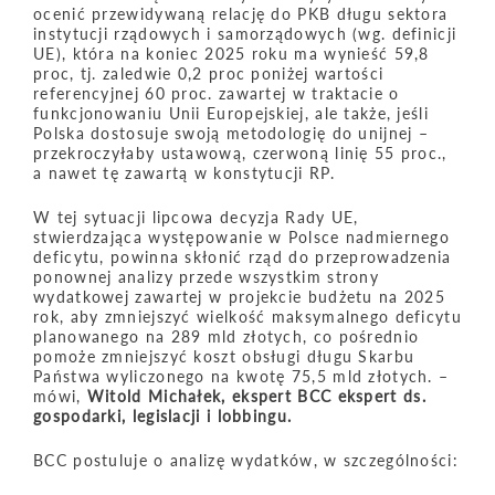
ocenić przewidywaną relację do PKB długu sektora
instytucji rządowych i samorządowych (wg. definicji
UE), która na koniec 2025 roku ma wynieść 59,8
proc, tj. zaledwie 0,2 proc poniżej wartości
referencyjnej 60 proc. zawartej w traktacie o
funkcjonowaniu Unii Europejskiej, ale także, jeśli
Polska dostosuje swoją metodologię do unijnej –
przekroczyłaby ustawową, czerwoną linię 55 proc.,
a nawet tę zawartą w konstytucji RP.
W tej sytuacji lipcowa decyzja Rady UE,
stwierdzająca występowanie w Polsce nadmiernego
deficytu, powinna skłonić rząd do przeprowadzenia
ponownej analizy przede wszystkim strony
wydatkowej zawartej w projekcie budżetu na 2025
rok, aby zmniejszyć wielkość maksymalnego deficytu
planowanego na 289 mld złotych, co pośrednio
pomoże zmniejszyć koszt obsługi długu Skarbu
Państwa wyliczonego na kwotę 75,5 mld złotych. –
mówi,
Witold Michałek, ekspert BCC
ekspert ds.
gospodarki, legislacji i lobbingu.
BCC postuluje o analizę wydatków, w szczególności: