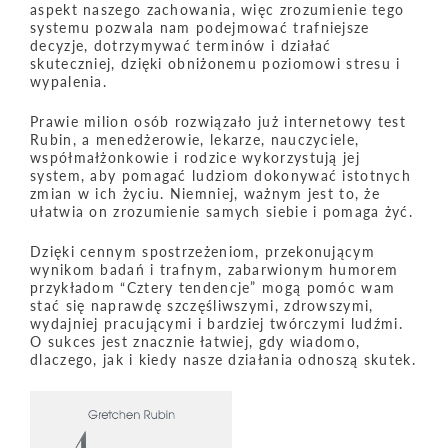
aspekt naszego zachowania, więc zrozumienie tego
systemu pozwala nam podejmować trafniejsze
decyzje, dotrzymywać terminów i działać
skuteczniej, dzięki obniżonemu poziomowi stresu i
wypalenia.
Prawie milion osób rozwiązało już internetowy test
Rubin, a menedżerowie, lekarze, nauczyciele,
współmałżonkowie i rodzice wykorzystują jej
system, aby pomagać ludziom dokonywać istotnych
zmian w ich życiu. Niemniej, ważnym jest to, że
ułatwia on zrozumienie samych siebie i pomaga żyć.
Dzięki cennym spostrzeżeniom, przekonującym
wynikom badań i trafnym, zabarwionym humorem
przykładom “Cztery tendencje” mogą pomóc wam
stać się naprawdę szczęśliwszymi, zdrowszymi,
wydajniej pracującymi i bardziej twórczymi ludźmi.
O sukces jest znacznie łatwiej, gdy wiadomo,
dlaczego, jak i kiedy nasze działania odnoszą skutek.