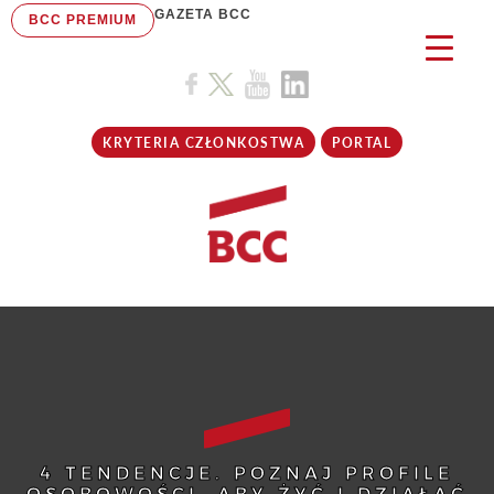
GAZETA BCC
BCC PREMIUM
KRYTERIA CZŁONKOSTWA
PORTAL
4 TENDENCJE. POZNAJ PROFILE