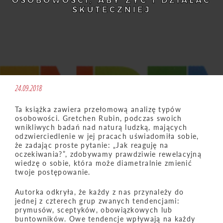
OSOBOWOŚCI, ABY ŻYĆ I DZIAŁAĆ
SKUTECZNIEJ
24.09.2018
Ta książka zawiera przełomową analizę typów
osobowości. Gretchen Rubin, podczas swoich
wnikliwych badań nad naturą ludzką, mających
odzwierciedlenie w jej pracach uświadomiła sobie,
że zadając proste pytanie: „Jak reaguję na
oczekiwania?”, zdobywamy prawdziwie rewelacyjną
wiedzę o sobie, która może diametralnie zmienić
twoje postępowanie.
Autorka odkryła, że każdy z nas przynależy do
jednej z czterech grup zwanych tendencjami:
prymusów, sceptyków, obowiązkowych lub
buntowników. Owe tendencje wpływają na każdy