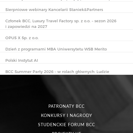
Sierpniowe webinary Kancelarii Staniek&Partners
Członek BCC, Luxury Travel Factory sp. z o.o. – sezon 2026
i zapowiedzi na 2027
OPUS X Sp. z o.o.
Dzień z programami MBA Uniwersytetu WSB Merito
Polski Instytut AI
BCC Summer Party 2026 – w rolach głównych: Ludzie
PATRONATY BCC
KONKURSY I NAGRODY
STUDENCKIE FORUM BCC