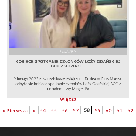
15.02.2023
KOBIECE SPOTKANIE CZŁONKÓW LOŻY GDAŃSKIEJ
BCC Z UDZIAŁE...
9 lutego 2023 r., w urokliwym miejscu – Business Club Marina,
odbyło się kobiece spotkanie członków Loży Gdańskiej BCC z
udziałem Ewy Minge. Pa
WIĘCEJ
58
« Pierwsza
«
54
55
56
57
59
60
61
62