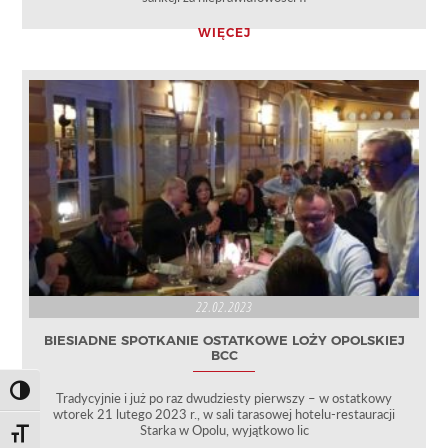
WIĘCEJ
22.02.2023
BIESIADNE SPOTKANIE OSTATKOWE LOŻY OPOLSKIEJ
BCC
Toggle High Contrast
Tradycyjnie i już po raz dwudziesty pierwszy – w ostatkowy
wtorek 21 lutego 2023 r., w sali tarasowej hotelu-restauracji
Starka w Opolu, wyjątkowo lic
Toggle Font size