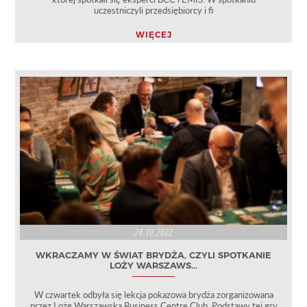
uczestniczyli przedsiębiorcy i fi
WIĘCEJ
24.10.2022
WKRACZAMY W ŚWIAT BRYDŻA, CZYLI SPOTKANIE
LOŻY WARSZAWS...
W czwartek odbyła się lekcja pokazowa brydża zorganizowana
przez Lożę Warszawską Business Centre Club. Podstawy tej gry