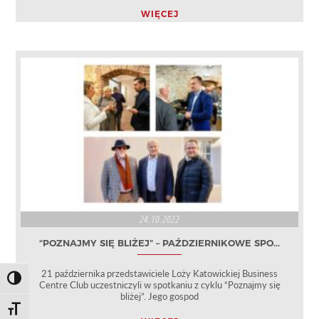
WIĘCEJ
24.10.2022
“POZNAJMY SIĘ BLIŻEJ” – PAŹDZIERNIKOWE SPO...
21 października przedstawiciele Loży Katowickiej Business
Toggle High Contrast
Centre Club uczestniczyli w spotkaniu z cyklu “Poznajmy się
bliżej”. Jego gospod
Toggle Font size