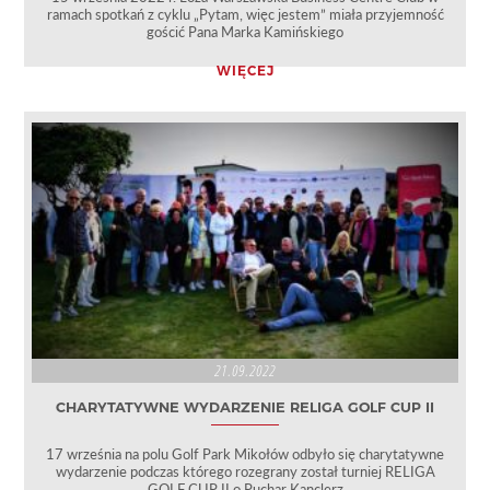
ramach spotkań z cyklu „Pytam, więc jestem” miała przyjemność
gościć Pana Marka Kamińskiego
WIĘCEJ
21.09.2022
CHARYTATYWNE WYDARZENIE RELIGA GOLF CUP II
17 września na polu Golf Park Mikołów odbyło się charytatywne
wydarzenie podczas którego rozegrany został turniej RELIGA
GOLF CUP II o Puchar Kanclerz