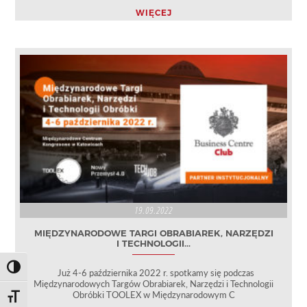
WIĘCEJ
19.09.2022
MIĘDZYNARODOWE TARGI OBRABIAREK, NARZĘDZI
I TECHNOLOGII...
Toggle High Contrast
Już 4-6 października 2022 r. spotkamy się podczas
Międzynarodowych Targów Obrabiarek, Narzędzi i Technologii
Obróbki TOOLEX w Międzynarodowym C
Toggle Font size