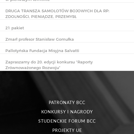
DRUGA TRANSZA SAMOLOTÓW BOJOWYCH DLA RP:
ZDOLNOŚCI, PIENIĄDZE, PRZEMYSŁ
21 pakiet
Zmarł profesor Stanisław Gomułka
Pallotyńska Fundacja Misyjna Salvatti
Zapraszamy do 20. edycji konkursu “Raporty
Zrównoważonego Rozwoju”
PATRONATY BCC
KONKURSY I NAGRODY
STUDENCKIE FORUM BCC
PROJEKTY UE