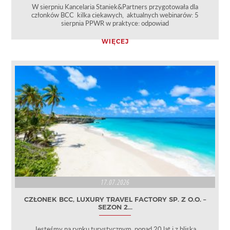
W sierpniu Kancelaria Staniek&Partners przygotowała dla
członków BCC kilka ciekawych, aktualnych webinarów: 5
sierpnia PPWR w praktyce: odpowiad
WIĘCEJ
17.07.2026
CZŁONEK BCC, LUXURY TRAVEL FACTORY SP. Z O.O. –
SEZON 2...
Jesteśmy na rynku turystycznym ponad 20 lat i z bliska