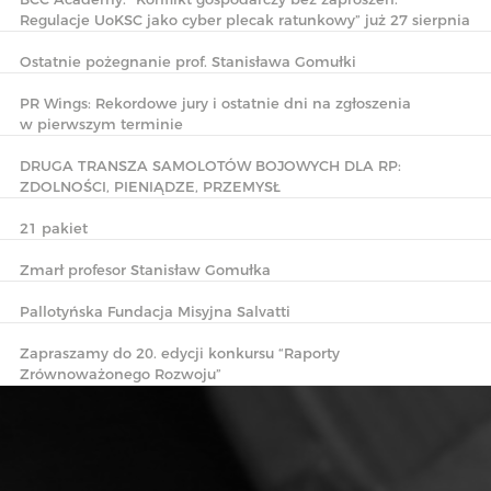
Regulacje UoKSC jako cyber plecak ratunkowy” już 27 sierpnia
Ostatnie pożegnanie prof. Stanisława Gomułki
PR Wings: Rekordowe jury i ostatnie dni na zgłoszenia
w pierwszym terminie
DRUGA TRANSZA SAMOLOTÓW BOJOWYCH DLA RP:
ZDOLNOŚCI, PIENIĄDZE, PRZEMYSŁ
21 pakiet
Zmarł profesor Stanisław Gomułka
Pallotyńska Fundacja Misyjna Salvatti
Zapraszamy do 20. edycji konkursu “Raporty
Zrównoważonego Rozwoju”