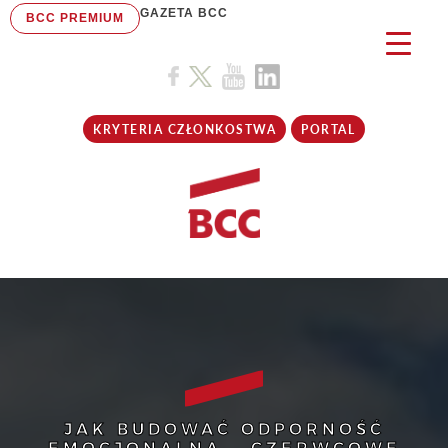
GAZETA BCC
BCC PREMIUM
KRYTERIA CZŁONKOSTWA
PORTAL
JAK BUDOWAĆ ODPORNOŚĆ