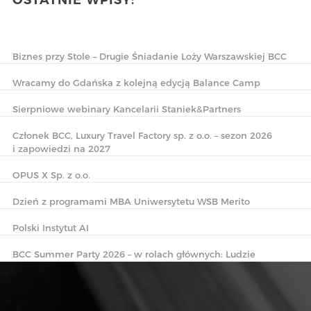
OSTATNIE WPISY:
Biznes przy Stole – Drugie Śniadanie Loży Warszawskiej BCC
Wracamy do Gdańska z kolejną edycją Balance Camp
Sierpniowe webinary Kancelarii Staniek&Partners
Członek BCC, Luxury Travel Factory sp. z o.o. – sezon 2026
i zapowiedzi na 2027
OPUS X Sp. z o.o.
Dzień z programami MBA Uniwersytetu WSB Merito
Polski Instytut AI
BCC Summer Party 2026 – w rolach głównych: Ludzie