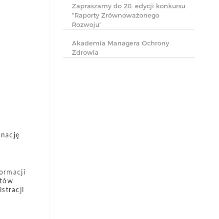
Zapraszamy do 20. edycji konkursu
“Raporty Zrównoważonego
Rozwoju”
Akademia Managera Ochrony
Zdrowia
ynację
ormacji
któw
stracji