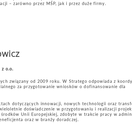
cji – zarówno przez MŚP, jak i przez duże firmy.
owicz
z o.o.
nych związany od 2009 roku. W Stratego odpowiada z koord
ialnego za przygotowanie wniosków o dofinansowanie dla
ektach dotyczących innowacji, nowych technologii oraz transf
wieloletnie doświadczenie w przygotowaniu i realizacji proje
środków Unii Europejskiej, zdobyte w trakcie pracy w admini
beneficjenta oraz w branży doradczej.