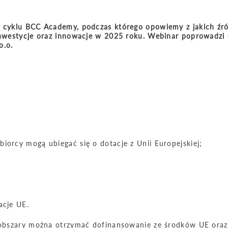
z cyklu BCC Academy, podczas którego opowiemy z jakich źr
 inwestycje oraz innowacje w 2025 roku. Webinar poprowadzi 
o.o.
iorcy mogą ubiegać się o dotacje z Unii Europejskiej;
acje UE.
e obszary można otrzymać dofinansowanie ze środków UE oraz