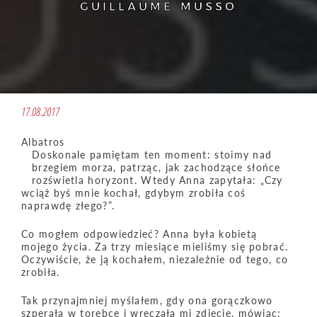
GUILLAUME MUSSO
17.08.2017
Albatros
Doskonale pamiętam ten moment: stoimy nad
brzegiem morza, patrząc, jak zachodzące słońce
rozświetla horyzont. Wtedy Anna zapytała: „Czy
wciąż byś mnie kochał, gdybym zrobiła coś
naprawdę złego?”.
Co mogłem odpowiedzieć? Anna była kobietą
mojego życia. Za trzy miesiące mieliśmy się pobrać.
Oczywiście, że ją kochałem, niezależnie od tego, co
zrobiła.
Tak przynajmniej myślałem, gdy ona gorączkowo
szperała w torebce i wręczała mi zdjęcie, mówiąc: