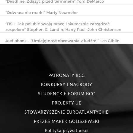
“Deadline. Zdążyć przed terminem” Tom DeMarco
“Odwracanie marki” Marty Neumeier
“FISH! Jak polubić swoją pracę i skutecznie zarządzać
zespołem” Stephen C. Lundin, Harry Paul, John Christensen
Audiobook – “Umiejętność obcowania z ludźmi” Les Giblin
PATRONATY BCC
KONKURSY I NAGRODY
STUDENCKIE FORUM BCC
PROJEKTY UE
STOWARZYSZENIE EUROATLANTYCKIE
PREZES MAREK GOLISZEWSKI
Polityka prywatności