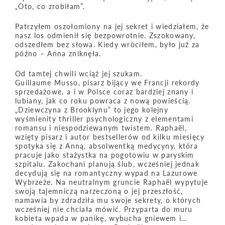
„Oto, co zrobiłam”.
Patrzyłem oszołomiony na jej sekret i wiedziałem, że
nasz los odmienił się bezpowrotnie. Zszokowany,
odszedłem bez słowa. Kiedy wróciłem, było już za
późno – Anna zniknęła.
Od tamtej chwili wciąż jej szukam.
Guillaume Musso, pisarz bijący we Francji rekordy
sprzedażowe, a i w Polsce coraz bardziej znany i
lubiany, jak co roku powraca z nową powieścią.
„Dziewczyna z Brooklynu” to jego kolejny
wyśmienity thriller psychologiczny z elementami
romansu i niespodziewanym twistem. Raphaël,
wzięty pisarz i autor bestsellerów od kilku miesięcy
spotyka się z Anną, absolwentką medycyny, która
pracuje jako stażystka na pogotowiu w paryskim
szpitalu. Zakochani planują ślub, wcześniej jednak
decydują się na romantyczny wypad na Lazurowe
Wybrzeże. Na neutralnym gruncie Raphaël wypytuje
swoją tajemniczą narzeczoną o jej przeszłość,
namawia by zdradziła mu swoje sekrety, o których
wcześniej nie chciała mówić. Przyparta do muru
kobieta wpada w panikę, wybucha gniewem i…