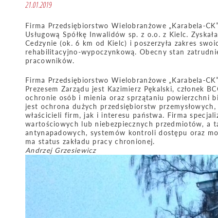
21.01.2019
Firma Przedsiębiorstwo Wielobranżowe „Karabela-CK”
Usługową Spółkę Inwalidów sp. z o.o. z Kielc. Zyska
Cedzynie (ok. 6 km od Kielc) i poszerzyła zakres swo
rehabilitacyjno-wypoczynkową. Obecny stan zatrudn
pracowników.
Firma Przedsiębiorstwo Wielobranżowe „Karabela-CK” s
Prezesem Zarządu jest Kazimierz Pękalski, członek BC
ochronie osób i mienia oraz sprzątaniu powierzchni 
jest ochrona dużych przedsiębiorstw przemysłowych,
właścicieli firm, jak i interesu państwa. Firma specj
wartościowych lub niebezpiecznych przedmiotów, a 
antynapadowych, systemów kontroli dostępu oraz moni
ma status zakładu pracy chronionej.
Andrzej Grzesiewicz