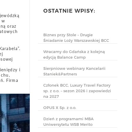
OSTATNIE WPISY:
ojewódzką
o w
zną oraz
tatowych
Biznes przy Stole – Drugie
Śniadanie Loży Warszawskiej BCC
Karabela”.
Wracamy do Gdańska z kolejną
ej
edycją Balance Camp
esowej
a
Sierpniowe webinary Kancelarii
ieniędzy i
Staniek&Partners
uchu,
eń. Firma
Członek BCC, Luxury Travel Factory
sp. z o.o. – sezon 2026 i zapowiedzi
na 2027
OPUS X Sp. z o.o.
Dzień z programami MBA
Uniwersytetu WSB Merito