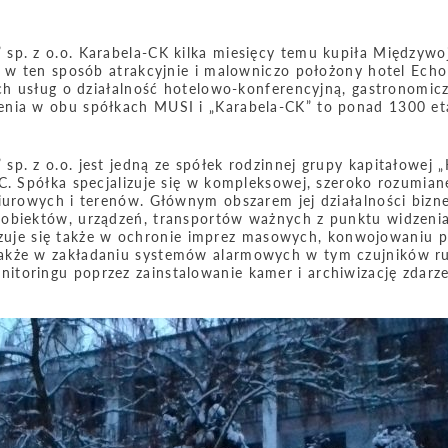
 sp. z o.o. Karabela-CK kilka miesięcy temu kupiła Międzyw
ła w ten sposób atrakcyjnie i malowniczo położony hotel Ech
ich usług o działalność hotelowo-konferencyjną, gastronomic
ienia w obu spółkach MUSI i „Karabela-CK” to ponad 1300 e
p. z o.o. jest jedną ze spółek rodzinnej grupy kapitałowej „
C. Spółka specjalizuje się w kompleksowej, szeroko rozumian
biurowych i terenów. Głównym obszarem jej działalności bizn
 obiektów, urządzeń, transportów ważnych z punktu widzeni
alizuje się także w ochronie imprez masowych, konwojowaniu p
także w zakładaniu systemów alarmowych w tym czujników r
toringu poprzez zainstalowanie kamer i archiwizację zdarz