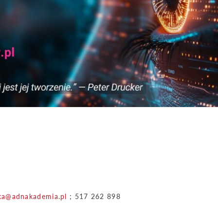
ka@adnakademia.pl
; 517 262 898