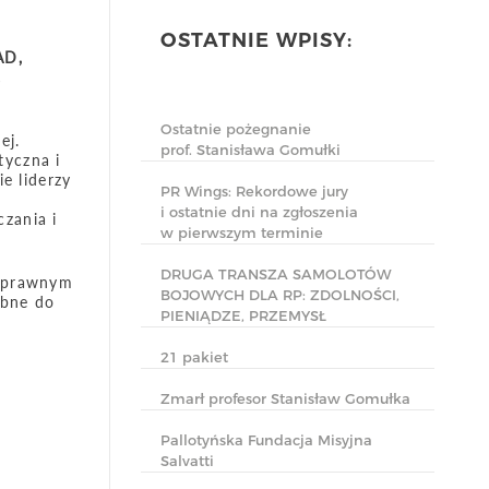
OSTATNIE WPISY:
AD,
.
Ostatnie pożegnanie
ej.
prof. Stanisława Gomułki
tyczna i
e liderzy
PR Wings: Rekordowe jury
h
i ostatnie dni na zgłoszenia
zania i
w pierwszym terminie
DRUGA TRANSZA SAMOLOTÓW
 sprawnym
BOJOWYCH DLA RP: ZDOLNOŚCI,
ebne do
PIENIĄDZE, PRZEMYSŁ
21 pakiet
Zmarł profesor Stanisław Gomułka
Pallotyńska Fundacja Misyjna
Salvatti