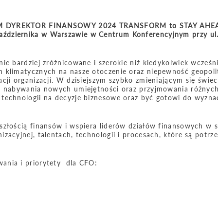
ORUM DYREKTOR FINANSOWY 2024 TRANSFORM to STAY AHE
ździernika w Warszawie w Centrum Konferencyjnym przy ul
ie bardziej zróżnicowane i szerokie niż kiedykolwiek wcześni
 klimatycznych na nasze otoczenie oraz niepewność geopoli
ji organizacji. W dzisiejszym szybko zmieniającym się świeci
do nabywania nowych umiejętności oraz przyjmowania różnyc
technologii na decyzje biznesowe oraz być gotowi do wyznac
yszłością finansów i wspiera liderów działów finansowych w
zacyjnej, talentach, technologii i procesach, które są potrz
ania i priorytety dla CFO: