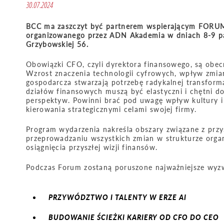
30.07.2024
BCC ma zaszczyt być partnerem wspierającym F
organizowanego przez ADN Akademia w dniach 8-9 pa
Grzybowskiej 56.
Obowiązki CFO, czyli dyrektora finansowego, są obecn
Wzrost znaczenia technologii cyfrowych, wpływ zmian
gospodarcza stwarzają potrzebę radykalnej transformac
działów finansowych muszą być elastyczni i chętni 
perspektyw. Powinni brać pod uwagę wpływ kultury i 
kierowania strategicznymi celami swojej firmy.
Program wydarzenia nakreśla obszary związane z prz
przeprowadzaniu wszystkich zmian w strukturze organi
osiągnięcia przyszłej wizji finansów.
Podczas Forum zostaną poruszone najważniejsze wyzw
PRZYWÓDZTWO I TALENTY W ERZE AI
BUDOWANIE ŚCIEŻKI KARIERY OD CFO DO CEO