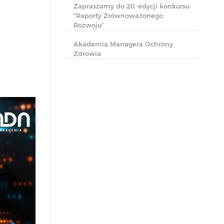
Zapraszamy do 20. edycji konkursu
“Raporty Zrównoważonego
Rozwoju”
Akademia Managera Ochrony
Zdrowia