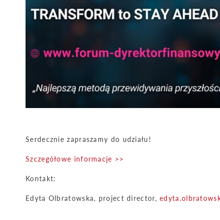
Serdecznie zapraszamy do udziału!
Szczegółowe informacje >>
Kontakt:
Edyta Olbratowska, project director,
edyta.olbratows