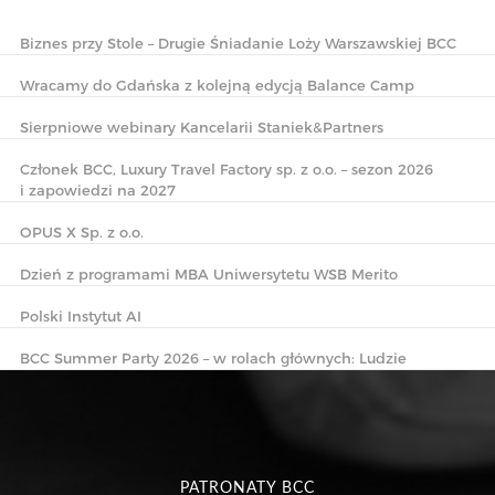
Biznes przy Stole – Drugie Śniadanie Loży Warszawskiej BCC
Wracamy do Gdańska z kolejną edycją Balance Camp
Sierpniowe webinary Kancelarii Staniek&Partners
Członek BCC, Luxury Travel Factory sp. z o.o. – sezon 2026
i zapowiedzi na 2027
OPUS X Sp. z o.o.
Dzień z programami MBA Uniwersytetu WSB Merito
Polski Instytut AI
BCC Summer Party 2026 – w rolach głównych: Ludzie
PATRONATY BCC