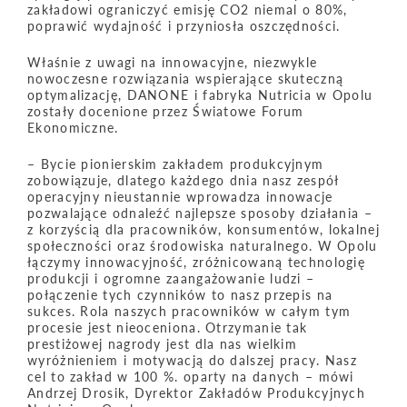
zakładowi ograniczyć emisję CO2 niemal o 80%,
poprawić wydajność i przyniosła oszczędności.
Właśnie z uwagi na innowacyjne, niezwykle
nowoczesne rozwiązania wspierające skuteczną
optymalizację, DANONE i fabryka Nutricia w Opolu
zostały docenione przez Światowe Forum
Ekonomiczne.
– Bycie pionierskim zakładem produkcyjnym
zobowiązuje, dlatego każdego dnia nasz zespół
operacyjny nieustannie wprowadza innowacje
pozwalające odnaleźć najlepsze sposoby działania –
z korzyścią dla pracowników, konsumentów, lokalnej
społeczności oraz środowiska naturalnego. W Opolu
łączymy innowacyjność, zróżnicowaną technologię
produkcji i ogromne zaangażowanie ludzi –
połączenie tych czynników to nasz przepis na
sukces. Rola naszych pracowników w całym tym
procesie jest nieoceniona. Otrzymanie tak
prestiżowej nagrody jest dla nas wielkim
wyróżnieniem i motywacją do dalszej pracy. Nasz
cel to zakład w 100 %. oparty na danych – mówi
Andrzej Drosik, Dyrektor Zakładów Produkcyjnych