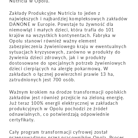
Nutricia w Opolu.
Zakłady Produkcyjne Nutricia to jeden z
największych i najbardziej kompleksowych zakładów
DANONE w Europie. Powstaje tu żywność dla
niemowląt i małych dzieci, która trafia do 101
krajów na wszystkich kontynentach. Fabryka w
Opolu stanowi również ważny element
zabezpieczenia żywieniowego kraju w ewentualnych
sytuacjach kryzysowych, zarówno w produkty do
żywienia dzieci zdrowych, jak i w produkty
dostosowane do specjalnych potrzeb żywieniowych
dzieci cierpiących na alergię pokarmową. W
zakładach o łącznej powierzchni prawie 13 ha,
zatrudnionych jest 700 osób.
Ważnym krokiem na drodze transformacji opolskich
zakładów jest również przejście na zieloną energię.
Już teraz 100% energii elektrycznej w zakładach
produkcyjnych w Opolu pochodzi ze źródeł
odnawialnych, co potwierdzają odpowiednie
certyfikaty.
Cały program transformacji cyfrowej został
przeprowadzony przez pracowników Opola. Proces