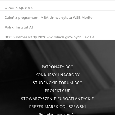
OPUS X Sp. z o.o.
Dzień z programami MBA Uniwersytetu WSB Merito
Polski Instytut AI
BCC Summer Party 2026 – w rolach głównych: Ludzie
PATRONATY BCC
KONKURSY I NAGRODY
STUDENCKIE FORUM BCC
PROJEKTY UE
STOWARZYSZENIE EUROATLANTYCKIE
PREZES MAREK GOLISZEWSKI
Polityka prywatności