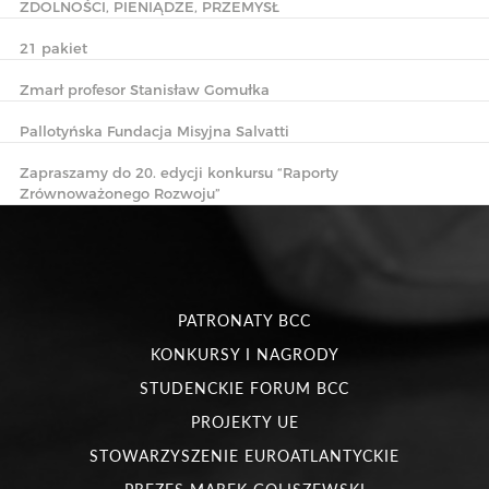
ZDOLNOŚCI, PIENIĄDZE, PRZEMYSŁ
21 pakiet
Zmarł profesor Stanisław Gomułka
Pallotyńska Fundacja Misyjna Salvatti
Zapraszamy do 20. edycji konkursu “Raporty
Zrównoważonego Rozwoju”
PATRONATY BCC
KONKURSY I NAGRODY
STUDENCKIE FORUM BCC
PROJEKTY UE
STOWARZYSZENIE EUROATLANTYCKIE