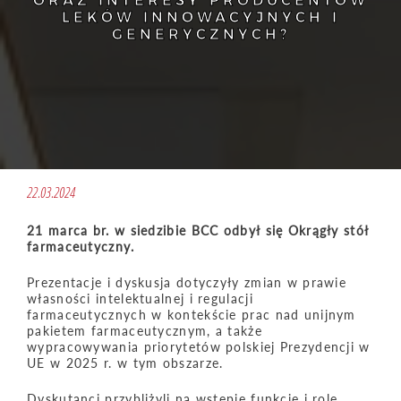
ORAZ INTERESY PRODUCENTÓW
LEKÓW INNOWACYJNYCH I
GENERYCZNYCH?
22.03.2024
21 marca br. w siedzibie BCC odbył się Okrągły stół
farmaceutyczny.
Prezentacje i dyskusja dotyczyły zmian w prawie
własności intelektualnej i regulacji
farmaceutycznych w kontekście prac nad unijnym
pakietem farmaceutycznym, a także
wypracowywania priorytetów polskiej Prezydencji w
UE w 2025 r. w tym obszarze.
Dyskutanci przybliżyli na wstępie funkcje i rolę