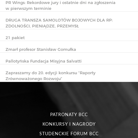
PR Wings: Rekordowe jury i ostatnie dni na zgłoszenia
w pierwszym terminie
DRUGA TRANSZA SAMOLOTÓW BOJOWYCH DLA RP:
ZDOLNOŚCI, PIENIĄDZE, PRZEMYSŁ
21 pakiet
Zmarł profesor Stanisław Gomułka
Pallotyńska Fundacja Misyjna Salvatti
Zapraszamy do 20. edycji konkursu “Raporty
Zrównoważonego Rozwoju”
PATRONATY BCC
KONKURSY I NAGRODY
STUDENCKIE FORUM BCC