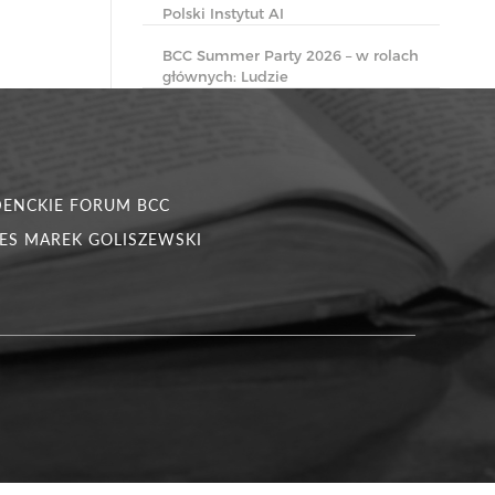
Polski Instytut AI
BCC Summer Party 2026 – w rolach
głównych: Ludzie
DENCKIE FORUM BCC
ES MAREK GOLISZEWSKI