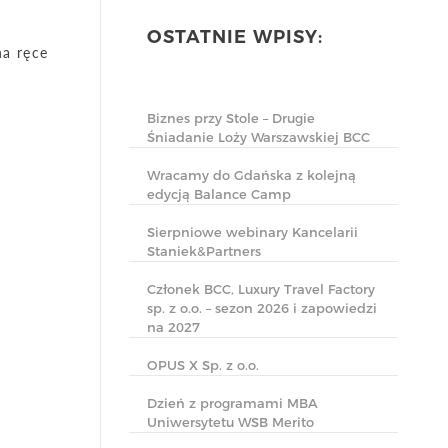
OSTATNIE WPISY:
na ręce
Biznes przy Stole – Drugie
Śniadanie Loży Warszawskiej BCC
Wracamy do Gdańska z kolejną
edycją Balance Camp
Sierpniowe webinary Kancelarii
Staniek&Partners
Członek BCC, Luxury Travel Factory
sp. z o.o. – sezon 2026 i zapowiedzi
na 2027
OPUS X Sp. z o.o.
Dzień z programami MBA
Uniwersytetu WSB Merito