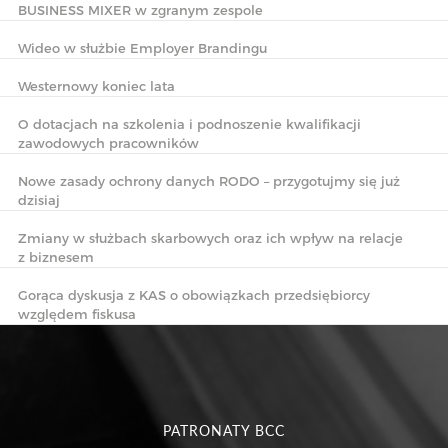
BUSINESS MIXER w zgranym zespole
Wideo w służbie Employer Brandingu
Westernowy koniec lata
O dotacjach na szkolenia i podnoszenie kwalifikacji
zawodowych pracowników
Nowe zasady ochrony danych RODO – przygotujmy się już
dzisiaj
Zmiany w służbach skarbowych oraz ich wpływ na relacje
z biznesem
Gorąca dyskusja z KAS o obowiązkach przedsiębiorcy
względem fiskusa
PATRONATY BCC