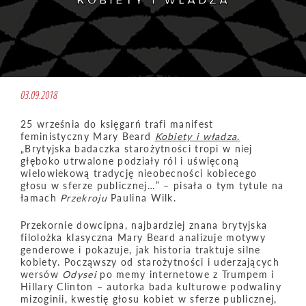
KOBIETY I WŁADZA
03.09.2018
25 września do księgarń trafi manifest
feministyczny Mary Beard
Kobiety i władza
.
„Brytyjska badaczka starożytności tropi w niej
głęboko utrwalone podziały ról i uświęconą
wielowiekową tradycję nieobecności kobiecego
głosu w sferze publicznej…” – pisała o tym tytule na
łamach
Przekroju
Paulina Wilk.
Przekornie dowcipna, najbardziej znana brytyjska
filolożka klasyczna Mary Beard analizuje motywy
genderowe i pokazuje, jak historia traktuje silne
kobiety. Począwszy od starożytności i uderzających
wersów
Odysei
po memy internetowe z Trumpem i
Hillary Clinton – autorka bada kulturowe podwaliny
mizoginii, kwestię głosu kobiet w sferze publicznej,