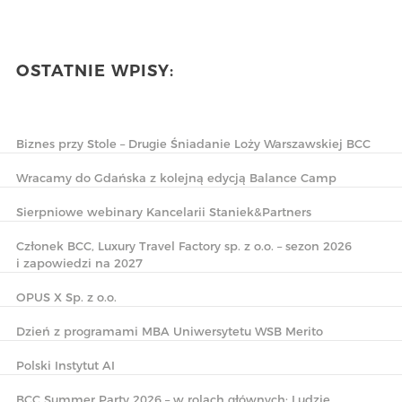
OSTATNIE WPISY:
Biznes przy Stole – Drugie Śniadanie Loży Warszawskiej BCC
Wracamy do Gdańska z kolejną edycją Balance Camp
Sierpniowe webinary Kancelarii Staniek&Partners
Członek BCC, Luxury Travel Factory sp. z o.o. – sezon 2026
i zapowiedzi na 2027
OPUS X Sp. z o.o.
Dzień z programami MBA Uniwersytetu WSB Merito
Polski Instytut AI
BCC Summer Party 2026 – w rolach głównych: Ludzie