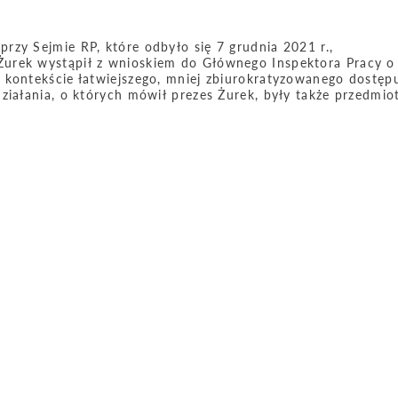
rzy Sejmie RP, które odbyło się 7 grudnia 2021 r.,
urek wystąpił z wnioskiem do Głównego Inspektora Pracy o
 kontekście łatwiejszego, mniej zbiurokratyzowanego dostęp
Działania, o których mówił prezes Żurek, były także przedmi