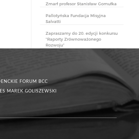
Zmarł profesor Stanisław Gomułka
Pallotyńska Fundacja Misyjna
Salvatti
Zapraszamy do 20. edycji konkursu
“Raporty Zrównoważonego
Rozwoju”
DENCKIE FORUM BCC
ES MAREK GOLISZEWSKI