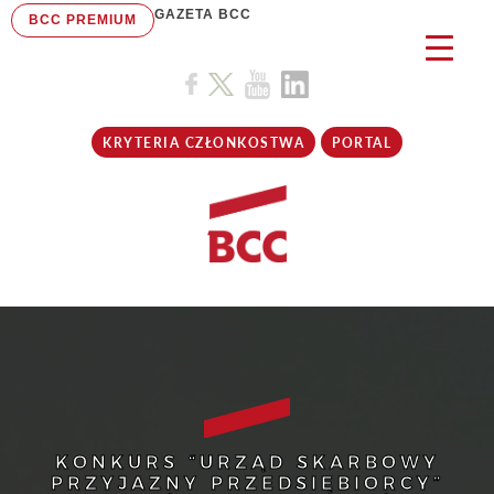
GAZETA BCC
BCC PREMIUM
KRYTERIA CZŁONKOSTWA
PORTAL
KONKURS “URZĄD SKARBOWY
PRZYJAZNY PRZEDSIĘBIORCY”