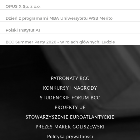
OPUS X Sp. z o.o.
Dzień z programami MBA Uniwersytetu WSB Merito
Polski Instytut AI
BCC Summer Party 2026 – w rolach głównych: Ludzie
PATRONATY BCC
KONKURSY I NAGRODY
STUDENCKIE FORUM BCC
PROJEKTY UE
STOWARZYSZENIE EUROATLANTYCKIE
PREZES MAREK GOLISZEWSKI
Polityka prywatności