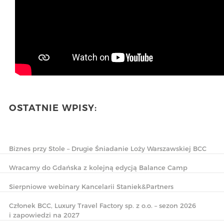
OSTATNIE WPISY:
Biznes przy Stole – Drugie Śniadanie Loży Warszawskiej BCC
Wracamy do Gdańska z kolejną edycją Balance Camp
Sierpniowe webinary Kancelarii Staniek&Partners
Członek BCC, Luxury Travel Factory sp. z o.o. – sezon 2026
i zapowiedzi na 2027