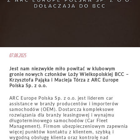
Z ARC EUROPE POLSKA SP. Z O.O.
DOŁĄCZAJĄ DO BCC
07.08.2025
Jest nam niezwykle miło powitać w klubowym
gronie nowych członków Loży Wielkopolskiej BCC –
Krzysztofa Pająka i Macieja Tórza z ARC Europe
Polska Sp. z o.o.
ARC Europe Polska Sp. z o.o. jest liderem car
assistance w branży producentów i importerów
samochodów (OEM). Dostarcza kompleksowe
rozwiązania dla branży leasingowej i wynajmu
długoterminowego samochodów (Car Fleet
Management). Firmom ubezpieczeniowym zapewnia
więcej punktów kontaktu z klientem, szybką i
wygodną obsługę klienta oraz kontrolę nad