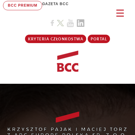
GAZETA BCC
BCC PREMIUM
KRYTERIA CZŁONKOSTWA
PORTAL
KRZYSZTOF PAJĄK I MACIEJ TÓRZ