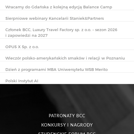
Wracamy do Gdańska z kolejną edycją Balance Camp
Sierpniowe webinary Kancelarii Staniek&Partners
Członek BCC, Luxury Travel Factory sp. z o.o. – sezon 2026
i zapowiedzi na 2027
OPUS X Sp. z o.o.
Wieczór polsko-amerykańskich smaków i relacji w Poznaniu
Dzień z programami MBA Uniwersytetu WSB Merito
Polski Instytut AI
PATRONATY BCC
KONKURSY I NAGRODY