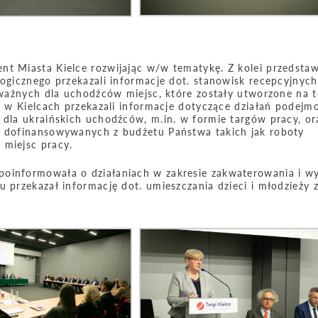
nt Miasta Kielce rozwijając w/w tematykę. Z kolei przedstaw
logicznego przekazali informacje dot. stanowisk recepcyjnych
h ważnych dla uchodźców miejsc, które zostały utworzone na t
cy w Kielcach przekazali informacje dotyczące działań podej
 dla ukraińskich uchodźców, m.in. w formie targów pracy, or
ny dofinansowywanych z budżetu Państwa takich jak roboty
 miejsc pracy.
poinformowała o działaniach w zakresie zakwaterowania i w
u przekazał informację dot. umieszczania dzieci i młodzieży 