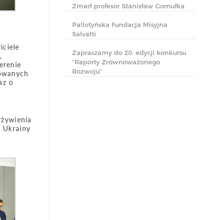
Zmarł profesor Stanisław Gomułka
Pallotyńska Fundacja Misyjna
Salvatti
iciele
Zapraszamy do 20. edycji konkursu
,
“Raporty Zrównoważonego
erenie
Rozwoju”
mowanych
az o
yżywienia
z Ukrainy