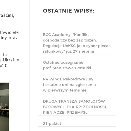
OSTATNIE WPISY:
gośćmi,
tawiciele
BCC Academy: “Konflikt
iny oraz
gospodarczy bez zaproszeń.
Regulacje UoKSC jako cyber plecak
ratunkowy” już 27 sierpnia
asta
z Ukrainy
Ostatnie pożegnanie
w z
prof. Stanisława Gomułki
PR Wings: Rekordowe jury
i ostatnie dni na zgłoszenia
w pierwszym terminie
DRUGA TRANSZA SAMOLOTÓW
BOJOWYCH DLA RP: ZDOLNOŚCI,
PIENIĄDZE, PRZEMYSŁ
21 pakiet