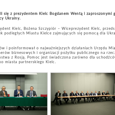
kali się z prezydentem Kielc Bogdanem Wentą i zaproszonymi 
cy Ukrainy.
dent Kielc, Bożena Szczypiór – Wiceprezydent Kielc, przeds
k podległych Miastu Kielce zajmujących się pomocą dla Ukra
ów i poinformował o najważniejszych działaniach Urzędu Mi
tnerów biznesowych i organizacji pożytku publicznego na rzec
aństwa z Rosją. Pomoc jest świadczona zarówno dla uchodźcó
ko miasta partnerskiego Kielc.