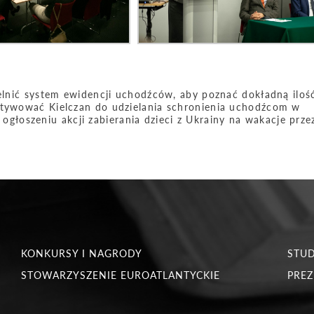
zelnić system ewidencji uchodźców, aby poznać dokładną iloś
motywować Kielczan do udzielania schronienia uchodźcom w
łoszeniu akcji zabierania dzieci z Ukrainy na wakacje prze
KONKURSY I NAGRODY
STU
STOWARZYSZENIE EUROATLANTYCKIE
PREZ