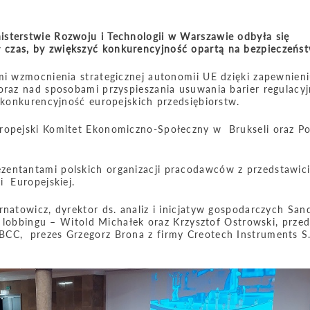
sterstwie Rozwoju i Technologii w Warszawie odbyła się
czas, by zwiększyć konkurencyjność opartą na bezpieczeńst
mi wzmocnienia strategicznej autonomii UE dzięki zapewnien
oraz nad sposobami przyspieszania usuwania barier regulacyj
ą konkurencyjność europejskich przedsiębiorstw.
uropejski Komitet Ekonomiczno-Społeczny w Brukseli oraz Po
zentantami polskich organizacji pracodawców z przedstawici
i Europejskiej.
natowicz, dyrektor ds. analiz i inicjatyw gospodarczych San
 i lobbingu – Witold Michałek oraz Krzysztof Ostrowski, przed
BCC, prezes Grzegorz Brona z firmy Creotech Instruments S