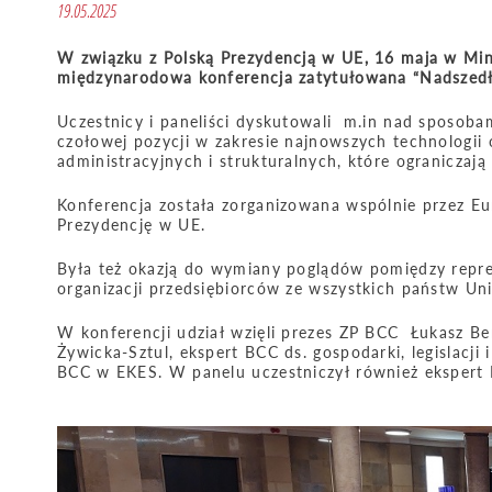
19.05.2025
W związku z Polską Prezydencją w UE, 16 maja w Mini
międzynarodowa konferencja zatytułowana “Nadszedł 
Uczestnicy i paneliści dyskutowali m.in nad sposoba
czołowej pozycji w zakresie najnowszych technologii 
administracyjnych i strukturalnych, które ograniczaj
Konferencja została zorganizowana wspólnie przez E
Prezydencję w UE.
Była też okazją do wymiany poglądów pomiędzy repre
organizacji przedsiębiorców ze wszystkich państw Uni
W konferencji udział wzięli prezes ZP BCC Łukasz Ber
Żywicka-Sztul, ekspert BCC ds. gospodarki, legislacji
BCC w EKES. W panelu uczestniczył również ekspert 