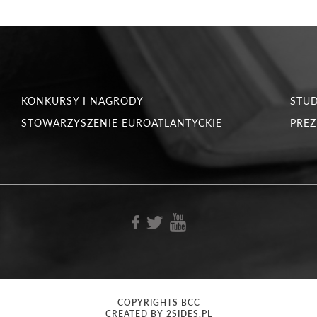
KONKURSY I NAGRODY
STU
STOWARZYSZENIE EUROATLANTYCKIE
PREZ
COPYRIGHTS BCC
CREATED BY 2SIDES.PL