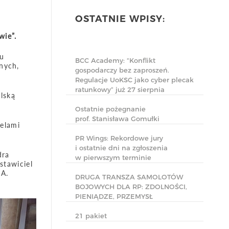
OSTATNIE WPISY:
wie”.
iu
BCC Academy: “Konflikt
nych,
gospodarczy bez zaproszeń.
Regulacje UoKSC jako cyber plecak
ratunkowy” już 27 sierpnia
lską
Ostatnie pożegnanie
prof. Stanisława Gomułki
elami
PR Wings: Rekordowe jury
i ostatnie dni na zgłoszenia
dra
w pierwszym terminie
stawiciel
.A.
DRUGA TRANSZA SAMOLOTÓW
BOJOWYCH DLA RP: ZDOLNOŚCI,
PIENIĄDZE, PRZEMYSŁ
21 pakiet