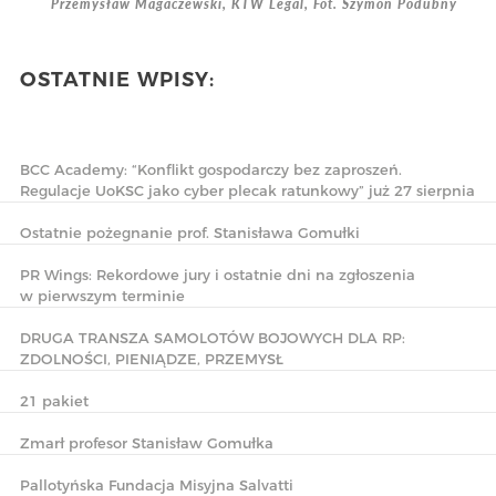
Przemysław Magaczewski, KTW Legal, Fot. Szymon Podubny
OSTATNIE WPISY:
BCC Academy: “Konflikt gospodarczy bez zaproszeń.
Regulacje UoKSC jako cyber plecak ratunkowy” już 27 sierpnia
Ostatnie pożegnanie prof. Stanisława Gomułki
PR Wings: Rekordowe jury i ostatnie dni na zgłoszenia
w pierwszym terminie
DRUGA TRANSZA SAMOLOTÓW BOJOWYCH DLA RP:
ZDOLNOŚCI, PIENIĄDZE, PRZEMYSŁ
21 pakiet
Zmarł profesor Stanisław Gomułka
Pallotyńska Fundacja Misyjna Salvatti