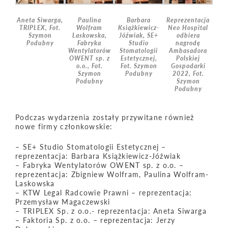
Aneta Siwarga,
Paulina
Barbara
Reprezentacja
TRIPLEX, Fot.
Wolfram
Książkiewicz-
Neo Hospital
Szymon
Laskowska,
Jóźwiak, SE+
odbiera
Podubny
Fabryka
Studio
nagrodę
Wentylatorów
Stomatologii
Ambasadora
OWENT sp. z
Estetycznej,
Polskiej
o.o., Fot.
Fot. Szymon
Gospodarki
Szymon
Podubny
2022, Fot.
Podubny
Szymon
Podubny
Podczas wydarzenia zostały przywitane również
nowe firmy członkowskie:
– SE+ Studio Stomatologii Estetycznej –
reprezentacja: Barbara Książkiewicz-Jóźwiak
– Fabryka Wentylatorów OWENT sp. z o.o. –
reprezentacja: Zbigniew Wolfram, Paulina Wolfram-
Laskowska
– KTW Legal Radcowie Prawni – reprezentacja:
Przemysław Magaczewski
– TRIPLEX Sp. z o.o.- reprezentacja: Aneta Siwarga
– Faktoria Sp. z o.o. – reprezentacja: Jerzy