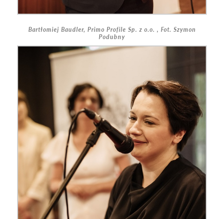
Bartłomiej Baudler, Primo Profile Sp. z o.o. , Fot. Szymon
Podubny