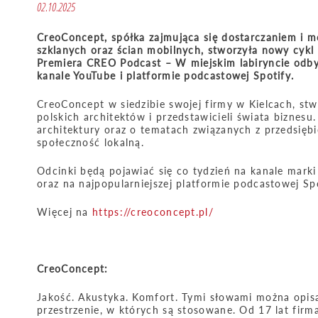
02.10.2025
CreoConcept, spółka zajmująca się dostarczaniem i 
szklanych oraz ścian mobilnych, stworzyła nowy cykl
Premiera CREO Podcast – W miejskim labiryncie odbyła
kanale YouTube i platformie podcastowej Spotify.
CreoConcept w siedzibie swojej firmy w Kielcach, st
polskich architektów i przedstawicieli świata biznesu
architektury oraz o tematach związanych z przedsięb
społeczność lokalną.
Odcinki będą pojawiać się co tydzień na kanale mar
oraz na najpopularniejszej platformie podcastowej Sp
Więcej na
https://creoconcept.pl/
CreoConcept:
Jakość. Akustyka. Komfort. Tymi słowami można opis
przestrzenie, w których są stosowane. Od 17 lat firma