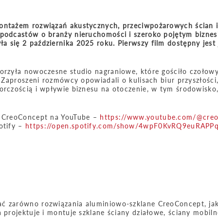
montażem rozwiązań akustycznych, przeciwpożarowych ścian i
 podcastów o branży nieruchomości i szeroko pojętym biznes
 się 2 października 2025 roku. Pierwszy film dostępny jest 
worzyła nowoczesne studio nagraniowe, które gościło czołow
. Zaproszeni rozmówcy opowiadali o kulisach biur przyszłości
iorczością i wpływie biznesu na otoczenie, w tym środowisko
ki CreoConcept na YouTube –
https://www.youtube.com/@creo
otify –
https://open.spotify.com/show/4wpF0KvRQ9euRAPP
ać zarówno rozwiązania aluminiowo-szklane CreoConcept, jak
 projektuje i montuje szklane ściany działowe, ściany mobiln