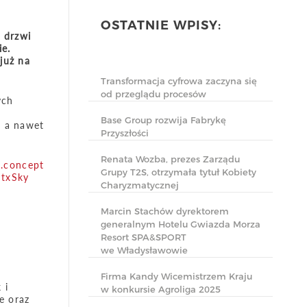
OSTATNIE WPISY:
 drzwi
ie.
już na
Transformacja cyfrowa zaczyna się
od przeglądu procesów
ych
,
Base Group rozwija Fabrykę
, a nawet
Przyszłości
Renata Wozba, prezes Zarządu
.concept
Grupy T2S, otrzymała tytuł Kobiety
qtxSky
Charyzmatycznej
Marcin Stachów dyrektorem
generalnym Hotelu Gwiazda Morza
Resort SPA&SPORT
we Władysławowie
Firma Kandy Wicemistrzem Kraju
 i
w konkursie Agroliga 2025
e oraz