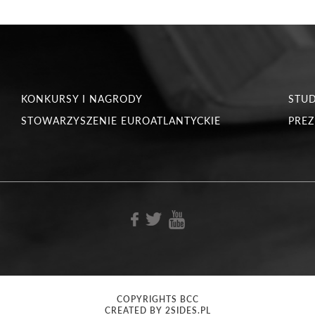
KONKURSY I NAGRODY
STU
STOWARZYSZENIE EUROATLANTYCKIE
PREZ
COPYRIGHTS BCC
CREATED BY 2SIDES.PL