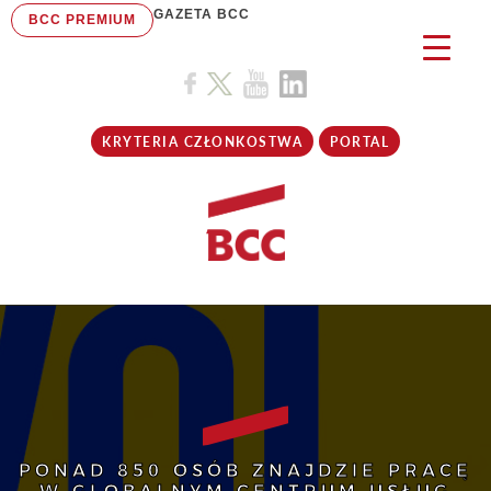
GAZETA BCC
BCC PREMIUM
KRYTERIA CZŁONKOSTWA
PORTAL
PONAD 850 OSÓB ZNAJDZIE PRACĘ