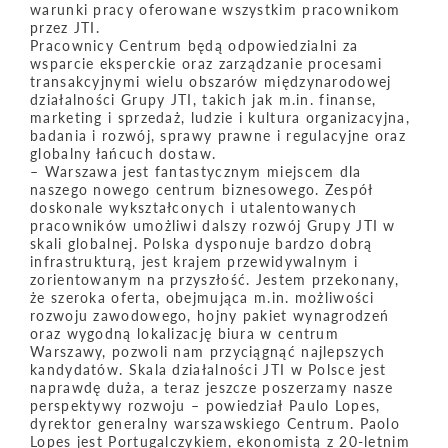
warunki pracy oferowane wszystkim pracownikom
przez JTI.
Pracownicy Centrum będą odpowiedzialni za
wsparcie eksperckie oraz zarządzanie procesami
transakcyjnymi wielu obszarów międzynarodowej
działalności Grupy JTI, takich jak m.in. finanse,
marketing i sprzedaż, ludzie i kultura organizacyjna,
badania i rozwój, sprawy prawne i regulacyjne oraz
globalny łańcuch dostaw.
– Warszawa jest fantastycznym miejscem dla
naszego nowego centrum biznesowego. Zespół
doskonale wykształconych i utalentowanych
pracowników umożliwi dalszy rozwój Grupy JTI w
skali globalnej. Polska dysponuje bardzo dobrą
infrastrukturą, jest krajem przewidywalnym i
zorientowanym na przyszłość. Jestem przekonany,
że szeroka oferta, obejmująca m.in. możliwości
rozwoju zawodowego, hojny pakiet wynagrodzeń
oraz wygodną lokalizację biura w centrum
Warszawy, pozwoli nam przyciągnąć najlepszych
kandydatów. Skala działalności JTI w Polsce jest
naprawdę duża, a teraz jeszcze poszerzamy nasze
perspektywy rozwoju – powiedział Paulo Lopes,
dyrektor generalny warszawskiego Centrum. Paolo
Lopes jest Portugalczykiem, ekonomistą z 20-letnim