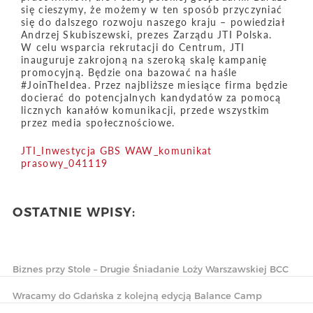
się cieszymy, że możemy w ten sposób przyczyniać
się do dalszego rozwoju naszego kraju – powiedział
Andrzej Skubiszewski, prezes Zarządu JTI Polska.
W celu wsparcia rekrutacji do Centrum, JTI
inauguruje zakrojoną na szeroką skalę kampanię
promocyjną. Będzie ona bazować na haśle
#JoinTheIdea. Przez najbliższe miesiące firma będzie
docierać do potencjalnych kandydatów za pomocą
licznych kanałów komunikacji, przede wszystkim
przez media społecznościowe.
JTI_Inwestycja GBS WAW_komunikat
prasowy_041119
OSTATNIE WPISY:
Biznes przy Stole – Drugie Śniadanie Loży Warszawskiej BCC
Wracamy do Gdańska z kolejną edycją Balance Camp