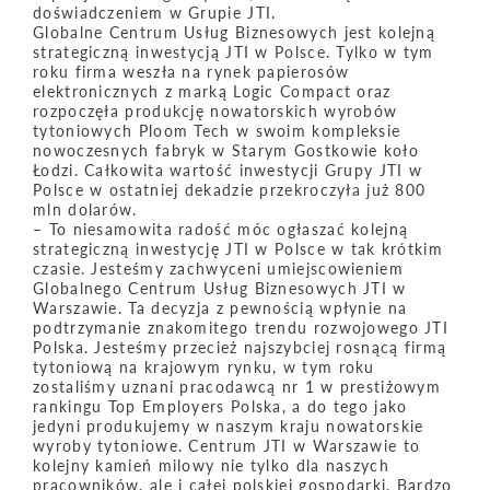
doświadczeniem w Grupie JTI.
Globalne Centrum Usług Biznesowych jest kolejną
strategiczną inwestycją JTI w Polsce. Tylko w tym
roku firma weszła na rynek papierosów
elektronicznych z marką Logic Compact oraz
rozpoczęła produkcję nowatorskich wyrobów
tytoniowych Ploom Tech w swoim kompleksie
nowoczesnych fabryk w Starym Gostkowie koło
Łodzi. Całkowita wartość inwestycji Grupy JTI w
Polsce w ostatniej dekadzie przekroczyła już 800
mln dolarów.
– To niesamowita radość móc ogłaszać kolejną
strategiczną inwestycję JTI w Polsce w tak krótkim
czasie. Jesteśmy zachwyceni umiejscowieniem
Globalnego Centrum Usług Biznesowych JTI w
Warszawie. Ta decyzja z pewnością wpłynie na
podtrzymanie znakomitego trendu rozwojowego JTI
Polska. Jesteśmy przecież najszybciej rosnącą firmą
tytoniową na krajowym rynku, w tym roku
zostaliśmy uznani pracodawcą nr 1 w prestiżowym
rankingu Top Employers Polska, a do tego jako
jedyni produkujemy w naszym kraju nowatorskie
wyroby tytoniowe. Centrum JTI w Warszawie to
kolejny kamień milowy nie tylko dla naszych
pracowników, ale i całej polskiej gospodarki. Bardzo