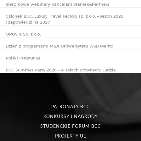
Sierpniowe webinary Kancelarii Staniek&Partners
Członek BCC, Luxury Travel Factory sp. z o.o. – sezon 2026
i zapowiedzi na 2027
OPUS X Sp. z o.o.
Dzień z programami MBA Uniwersytetu WSB Merito
Polski Instytut AI
BCC Summer Party 2026 – w rolach głównych: Ludzie
PATRONATY BCC
KONKURSY I NAGRODY
STUDENCKIE FORUM BCC
PROJEKTY UE