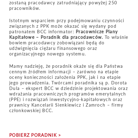
zostaną pracodawcy zatrudniający powyżej 250
pracowników.
Istotnym wsparciem przy podejmowaniu czynności
związanych z PPK może okazać się wydany pod
patronatem BCC informator:
Pracownicze Plany
Kapitałowe – Poradnik dla pracodawców.
To właśnie
bowiem pracodawcy zobowiązani będą do
udźwignięcia ciężaru finansowego oraz
organizacyjnego nowego systemu.
Mamy nadzieję, że poradnik okaże się dla Państwa
cennym źródłem informacji – zarówno na etapie
oceny konieczności założenia PPK, jak i na etapie
jego prowadzenia. Twórcami poradnika są p. Dorota
Dula – ekspert BCC w dziedzinie projektowania oraz
wdrażania pracowniczych programów emerytalnych
(PPE) i rozwiązań inwestycyjno-kapitałowych oraz
prawnicy Kancelarii Sienkiewicz i Zamroch – firmy
członkowskiej BCC.
POBIERZ PORADNIK >