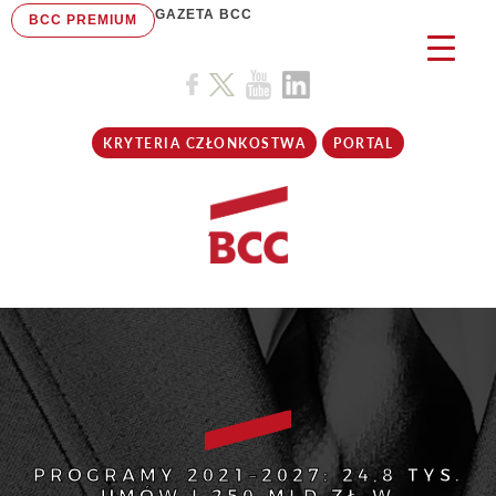
GAZETA BCC
BCC PREMIUM
KRYTERIA CZŁONKOSTWA
PORTAL
PROGRAMY 2021–2027: 24,8 TYS.