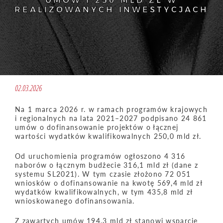
UMÓW I 250 MLD ZŁ W
REALIZOWANYCH INWESTYCJACH
02.03.2026
Na 1 marca 2026 r. w ramach programów krajowych
i regionalnych na lata 2021–2027 podpisano 24 861
umów o dofinansowanie projektów o łącznej
wartości wydatków kwalifikowalnych 250,0 mld zł.
Od uruchomienia programów ogłoszono 4 316
naborów o łącznym budżecie 316,1 mld zł (dane z
systemu SL2021). W tym czasie złożono 72 051
wniosków o dofinansowanie na kwotę 569,4 mld zł
wydatków kwalifikowalnych, w tym 435,8 mld zł
wnioskowanego dofinansowania.
Z zawartych umów 194,3 mld zł stanowi wsparcie