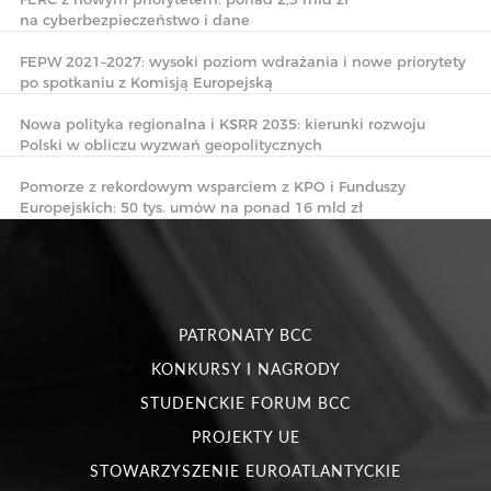
na cyberbezpieczeństwo i dane
FEPW 2021–2027: wysoki poziom wdrażania i nowe priorytety
po spotkaniu z Komisją Europejską
Nowa polityka regionalna i KSRR 2035: kierunki rozwoju
Polski w obliczu wyzwań geopolitycznych
Pomorze z rekordowym wsparciem z KPO i Funduszy
Europejskich: 50 tys. umów na ponad 16 mld zł
PATRONATY BCC
KONKURSY I NAGRODY
STUDENCKIE FORUM BCC
PROJEKTY UE
STOWARZYSZENIE EUROATLANTYCKIE