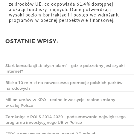
ze środków UE, co odpowiada 61,4% dostępnej
alokacji funduszy unijnych. Dane potwierdzają
wysoki poziom kontraktacji i postęp we wdrażaniu
programów w obecnej perspektywie finansowej.
OSTATNIE WPISY:
Start konsultacji „białych plam” – gdzie potrzebny jest szybki
internet?
Blisko 10 mln zł na nowoczesną promocję polskich parków
narodowych
Milion umów w KPO – realne inwestycje, realne zmiany
w całej Polsce
Zamknięcie POIiŚ 2014–2020 – podsumowanie największego
programu inwestycyjnego UE w Polsce
FERC z nowym priorytetem: ponad 2,3 mld zł