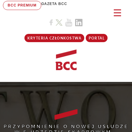
GAZETA BCC
BCC PREMIUM
KRYTERIA CZŁONKOSTWA
PORTAL
PRZYPOMNIENIE O NOWEJ USŁUDZE