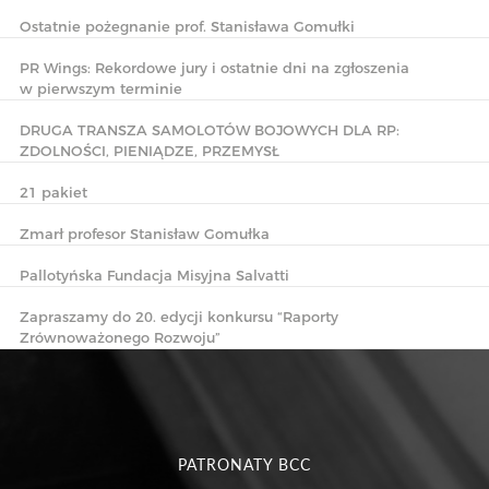
Ostatnie pożegnanie prof. Stanisława Gomułki
PR Wings: Rekordowe jury i ostatnie dni na zgłoszenia
w pierwszym terminie
DRUGA TRANSZA SAMOLOTÓW BOJOWYCH DLA RP:
ZDOLNOŚCI, PIENIĄDZE, PRZEMYSŁ
21 pakiet
Zmarł profesor Stanisław Gomułka
Pallotyńska Fundacja Misyjna Salvatti
Zapraszamy do 20. edycji konkursu “Raporty
Zrównoważonego Rozwoju”
PATRONATY BCC