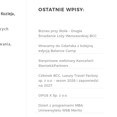
OSTATNIE WPISY:
Kozieja,
ących
Biznes przy Stole – Drugie
Śniadanie Loży Warszawskiej BCC
wania,
Wracamy do Gdańska z kolejną
edycją Balance Camp
Sierpniowe webinary Kancelarii
Staniek&Partners
Członek BCC, Luxury Travel Factory
sp. z o.o. – sezon 2026 i zapowiedzi
na 2027
OPUS X Sp. z o.o.
Dzień z programami MBA
Uniwersytetu WSB Merito