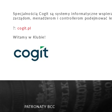
Specjalnością Cogit są systemy informatyczne wspie
zarządom, menadżerom i controllerom podejmować lep
?:
cogit.pl
Witamy w Klubie!
PATRONATY BCC