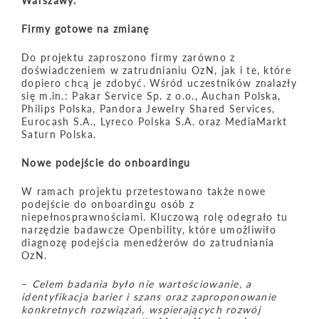
Warszawy.
Firmy gotowe na zmianę
Do projektu zaproszono firmy zarówno z
doświadczeniem w zatrudnianiu OzN, jak i te, które
dopiero chcą je zdobyć. Wśród uczestników znalazły
się m.in.: Pakar Service Sp. z o.o., Auchan Polska,
Philips Polska, Pandora Jewelry Shared Services,
Eurocash S.A., Lyreco Polska S.A. oraz MediaMarkt
Saturn Polska.
Nowe podejście do onboardingu
W ramach projektu przetestowano także nowe
podejście do onboardingu osób z
niepełnosprawnościami. Kluczową rolę odegrało tu
narzędzie badawcze Openbility, które umożliwiło
diagnozę podejścia menedżerów do zatrudniania
OzN.
–
Celem badania było nie wartościowanie, a
identyfikacja barier i szans oraz zaproponowanie
konkretnych rozwiązań, wspierających rozw
ó
j