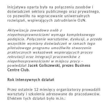
Inicjatywa oparta była na połączeniu zasobów i
doświadczeń sektora publicznego oraz prywatnego,
co pozwoliło na wypracowanie uniwersalnych
rozwiązań, wspierających zatrudnianie OzN.
Aktywizacja zawodowa os
ó
b z
niepełnosprawnościami wymaga kompleksowego
podejś
cia
. Połączenie warsztat
ó
w, dyskusji, a przede
wszystkim wymiany doświadczeń w ramach tego
pilota
żowego programu umożliwiło stworzenie
praktycznych wskaz
ó
wek wspierających proces
rekrutacji oraz integracji pracownik
ó
w z
niepełnosprawnościami w miejscu pracy
–
powiedział
Jacek Goliszewski, prezes Business
Centre Club.
Rok intensywnych działań
Przez ostatnie 12 miesięcy organizatorzy prowadzili
warsztaty i szkolenia adresowane do pracodawców.
Efektem tych działań było m.in.: