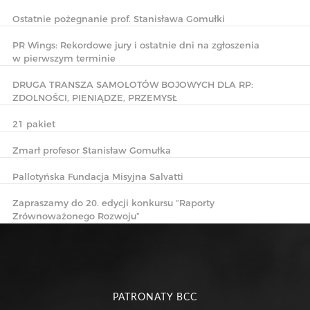
Ostatnie pożegnanie prof. Stanisława Gomułki
PR Wings: Rekordowe jury i ostatnie dni na zgłoszenia
w pierwszym terminie
DRUGA TRANSZA SAMOLOTÓW BOJOWYCH DLA RP:
ZDOLNOŚCI, PIENIĄDZE, PRZEMYSŁ
21 pakiet
Zmarł profesor Stanisław Gomułka
Pallotyńska Fundacja Misyjna Salvatti
Zapraszamy do 20. edycji konkursu “Raporty
Zrównoważonego Rozwoju”
PATRONATY BCC