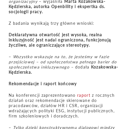
organizacyjny
– wyjaśniła
Marta Kozakowska-
Kędzierska, autorka Openbility i ekspertka ds.
socjologii pracy.
Z badania wynikają trzy główne wnioski:
Deklaratywna otwartość jest wysoka, realna
inkluzyjność jest nadal ograniczona, funkcjonują
życzliwe, ale ograniczające stereotypy.
–
Wszystko wskazuje na to, że jesteśmy w fazie
przejściowej – od społeczeństwa pełnego barier do
społeczeństwa inkluzywnego –
dodała
Kozakowska-
Kędzierska.
Rekomendacje i raport końcowy
Na konferencji zaprezentowano
raport
z rocznych
działań oraz rekomendacje skierowane do
pracodawców, działów HR i CSR, organizacji
wdrażających polityki ESG, instytucji publicznych,
firm szkoleniowych i doradczych.
–
Tylko dzięki konstruktywnemu dialogowi między