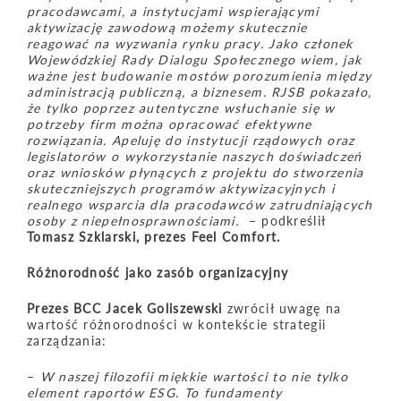
pracodawcami, a instytucjami wspierającymi
aktywizację zawodową możemy skutecznie
reagować na wyzwania rynku pracy. Jako członek
Wojew
ó
dzkiej Rady Dialogu Społecznego wiem, jak
ważne jest budowanie most
ó
w porozumienia między
administracją publiczną, a biznesem. RJSB pokazał
o,
że tylko poprzez autentyczne wsłuchanie się w
potrzeby firm można opracować efektywne
rozwiązania. Apeluję do instytucji rządowych oraz
legislator
ó
w o wykorzystanie naszych doświadczeń
oraz wniosk
ó
w płynących z projektu do stworzenia
skuteczniejszych program
ó
w aktywizacyjnych i
realnego wsparcia dla pracodawc
ó
w zatrudniających
osoby z niepełnosprawnościami.
– podkreślił
Tomasz Szklarski, prezes Feel Comfort.
Różnorodność jako zas
ó
b organizacyjny
Prezes BCC Jacek Goliszewski
zwrócił uwagę na
wartość różnorodności w kontekście strategii
zarządzania:
–
W naszej filozofii miękkie wartości to nie tylko
element raport
ó
w ESG. To fundamenty