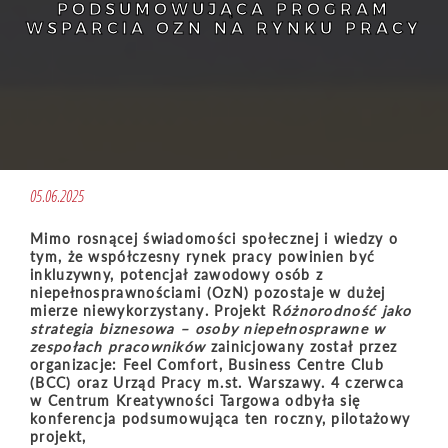
PODSUMOWUJĄCA PROGRAM
WSPARCIA OZN NA RYNKU PRACY
05.06.2025
Mimo rosnącej świadomoś
ci spo
łecznej i wiedzy o
tym, że współczesny rynek pracy powinien być
inkluzywny, potencjał zawodowy os
ó
b z
niepełnosprawnościami (OzN) pozostaje w dużej
mierze niewykorzystany. Projekt R
óżnorodność jako
strategia biznesowa – osoby niepełnosprawne w
zespołach pracownik
ó
w
zainicjowany został przez
organizacje: Feel Comfort, Business Centre Club
(BCC) oraz Urząd Pracy m.st. Warszawy. 4 czerwca
w Centrum Kreatywności Targowa odbyła się
konferencja podsumowująca ten roczny, pilotażowy
projekt,