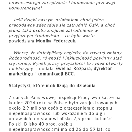
nowoczesnego zarządzania i budowania przewagi
konkurencyjnej.
–
Jeśli dzięki naszym działaniom choć jeden
pracodawca zdecyduje się zatrudnić OzN, a choć
jedna taka osoba znajdzie zatrudnienie w
przyjaznym środowisku – to było warto
–
powiedziała
Monika Fedorczuk.
–
Wierzę, że dołożyliśmy cegiełkę do trwałej zmiany.
Różnorodność, r
ó
wność i inkluzyjność powinny stać
się normą. Rynek pracy przyszłości to rynek otwarty
i inkluzyjny
– dodała
Ewelina Rozpara, dyrektor
marketingu i komunikacji BCC.
Statystyki, kt
ó
re mobilizują do działania
Z danych Państwowej Inspekcji Pracy wynika, że na
koniec 2024 roku w Polsce było zarejestrowanych
około 2,9 miliona osób z orzeczeniem o stopniu
niepełnosprawności lub wskazaniem do ulg i
uprawnień, co stanowi blisko 7,5 proc. ludności
Polski. Blisko 40 proc. osób z
niepełnosprawnościami ma od 26 do 59 lat, co