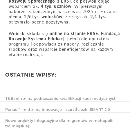
Rozwoju Społecznego (FERS)
, co pozwoli objąć
wsparciem ok.
4 tys. uczniów
. W pierwszym
naborze, zakończonym w czerwcu 2025 r., złożono
niemal
2,9 tys. wniosków
, z czego ok.
2,4 tys.
otrzymało ocenę pozytywną.
Wnioski składa się
online na stronie FRSE
.
Fundacja
Rozwoju Systemu Edukacji
pełni rolę operatora
programu i odpowiada za nabory, rozliczanie
środków oraz wsparcie beneficjentów na każdym
etapie realizacji.
OSTATNIE WPISY:
18,6 mln zł na podnoszenie kwalifikacji kadr medycznych
Ponad 1 mld zł na innowacje – start Ścieżki SMART 2.0
Nowe projekty integracyjne dla migrantów w metropolii
trójmiejskiej