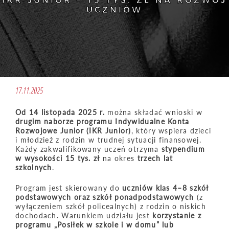
IKR JUNIOR – 15 TYS. ZŁ NA ROZWÓJ
UCZNIÓW
17.11.2025
Od 14 listopada 2025 r.
można składać wnioski w
drugim naborze programu Indywidualne Konta
Rozwojowe Junior (IKR Junior)
, który wspiera dzieci
i młodzież z rodzin w trudnej sytuacji finansowej.
Każdy zakwalifikowany uczeń otrzyma
stypendium
w wysokości 15 tys. zł
na okres
trzech lat
szkolnych
.
Program jest skierowany do
uczniów klas 4–8 szkół
podstawowych oraz szkół ponadpodstawowych
(z
wyłączeniem szkół policealnych) z rodzin o niskich
dochodach. Warunkiem udziału jest
korzystanie z
programu „Posiłek w szkole i w domu” lub