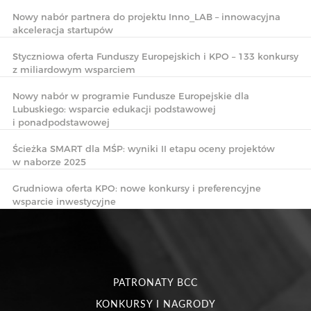
Nowy nabór partnera do projektu Inno_LAB – innowacyjna
akceleracja startupów
Styczniowa oferta Funduszy Europejskich i KPO – 133 konkursy
z miliardowym wsparciem
Nowy nabór w programie Fundusze Europejskie dla
Lubuskiego: wsparcie edukacji podstawowej
i ponadpodstawowej
Ścieżka SMART dla MŚP: wyniki II etapu oceny projektów
w naborze 2025
Grudniowa oferta KPO: nowe konkursy i preferencyjne
wsparcie inwestycyjne
PATRONATY BCC
KONKURSY I NAGRODY