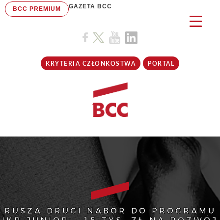
GAZETA BCC
BCC PREMIUM
KRYTERIA CZŁONKOSTWA
PORTAL
RUSZA DRUGI NABÓR DO PROGRAMU