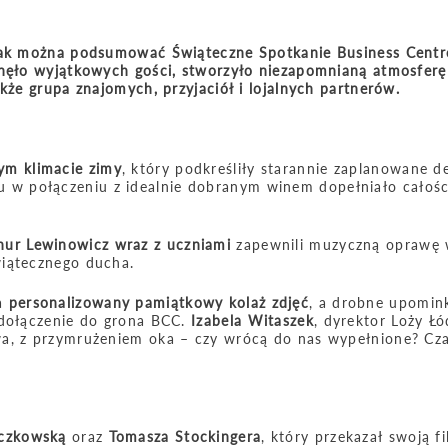
 tak można podsumować Świąteczne Spotkanie Business Centr
gnęło wyjątkowych gości, stworzyło niezapomnianą atmosferę
kże grupa znajomych, przyjaciół i lojalnych partnerów.
ym klimacie zimy
, który podkreśliły starannie zaplanowane d
u w połączeniu z idealnie dobranym winem dopełniało całoś
hur Lewinowicz wraz z uczniami
zapewnili muzyczną oprawę 
wiątecznego ducha.
ła
personalizowany pamiątkowy kolaż zdjęć
, a drobne upomink
 dołączenie do grona BCC.
Izabela Witaszek
, dyrektor Loży Łód
wa, z przymrużeniem oka – czy wrócą do nas wypełnione? Cz
czkowską
oraz
Tomasza Stockingera
, który przekazał swoją 