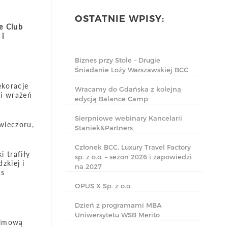
OSTATNIE WPISY:
e Club
 i
Biznes przy Stole – Drugie
Śniadanie Loży Warszawskiej BCC
ekoracje
Wracamy do Gdańska z kolejną
ci wrażeń
edycją Balance Camp
Sierpniowe webinary Kancelarii
wieczoru,
Staniek&Partners
Członek BCC, Luxury Travel Factory
i trafiły
sp. z o.o. – sezon 2026 i zapowiedzi
zkiej i
na 2027
as
OPUS X Sp. z o.o.
Dzień z programami MBA
Uniwersytetu WSB Merito
filmową