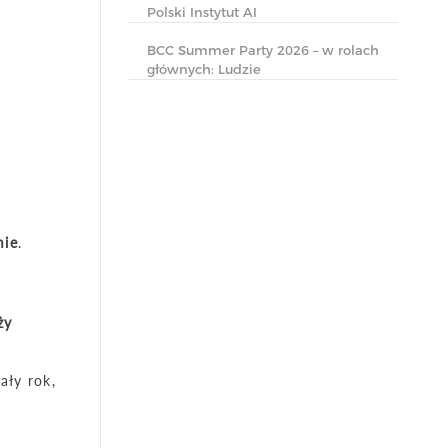
Polski Instytut AI
BCC Summer Party 2026 – w rolach
głównych: Ludzie
mie
.
ży
ały rok,