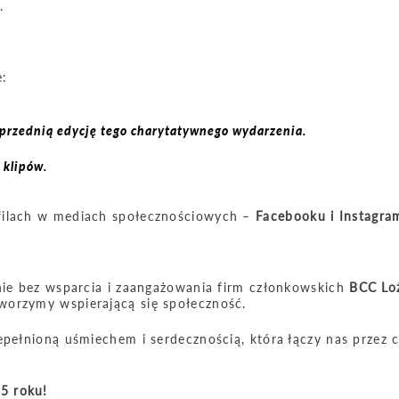
.
e:
oprzednią edycję tego charytatywnego wydarzenia.
 klipów.
ofilach w mediach społecznościowych –
Facebooku i Instagra
wnie bez wsparcia i zaangażowania firm członkowskich
BCC Lo
tworzymy wspierającą się społeczność.
epełnioną uśmiechem i serdecznością, która łączy nas przez c
5 roku!