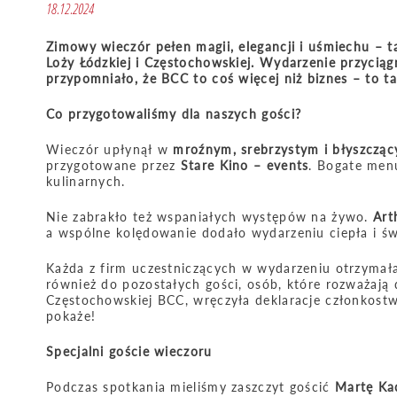
18.12.2024
Zimowy wieczór pełen magii, elegancji i uśmiechu –
Loży Łódzkiej i Częstochowskiej. Wydarzenie przycią
przypomniało, że BCC to coś więcej niż biznes – to ta
Co przygotowaliśmy dla naszych gości?
Wieczór upłynął w
mroźnym, srebrzystym i błyszcząc
przygotowane przez
Stare Kino – events
. Bogate men
kulinarnych.
Nie zabrakło też wspaniałych występów na żywo.
Art
a wspólne kolędowanie dodało wydarzeniu ciepła i ś
Każda z firm uczestniczących w wydarzeniu otrzyma
również do pozostałych gości, osób, które rozważają
Częstochowskiej BCC, wręczyła deklaracje członkost
pokaże!
Specjalni goście wieczoru
Podczas spotkania mieliśmy zaszczyt gościć
Martę Ka