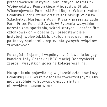
przedstawiciele instytucji publicznych: Marszałek
Województwa Pomorskiego Mieczysław Struk,
Wicewojewoda Pomorski Emil Rojek, Wiceprezydent
Gdańska Piotr Grzelak oraz ksiądz biskup Wiesław
Szlachetka. Następnie Adam Klasa – prezes Zarządu
Farm Frites Poland S.A. złożył życzenia wszystkim
uczestnikom spotkania, wśród których – oprócz firm
członkowskich – obecni byli przedstawiciele
instytucji wojewódzkich, okołobiznesowych oraz
partnerzy społeczni z reprezentatywnych związków
zawodowych.
Po części oficjalnej i wspólnym zaśpiewaniu kolędy
kanclerz Loży Gdańskiej BCC Maciej Dobrzyniecki
zaprosił wszystkich gości na kolację wigilijną.
Na spotkaniu pojawiła się większość członków Loży
Gdańskiej BCC wraz z osobami towarzyszącymi, aby
móc wspólnie kolędować, ciesząc się tym
niezwykłym czasem w roku.