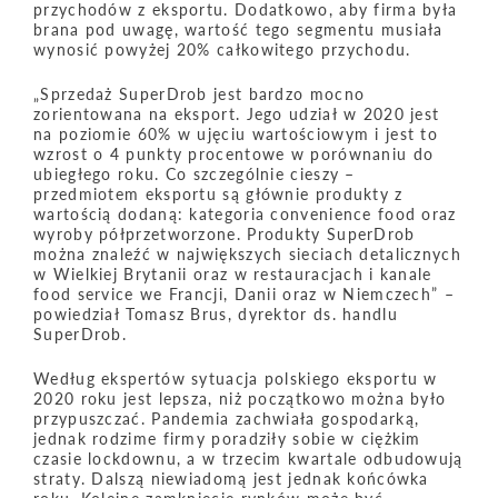
przychodów z eksportu. Dodatkowo, aby firma była
brana pod uwagę, wartość tego segmentu musiała
wynosić powyżej 20% całkowitego przychodu.
„Sprzedaż SuperDrob jest bardzo mocno
zorientowana na eksport. Jego udział w 2020 jest
na poziomie 60% w ujęciu wartościowym i jest to
wzrost o 4 punkty procentowe w porównaniu do
ubiegłego roku. Co szczególnie cieszy –
przedmiotem eksportu są głównie produkty z
wartością dodaną: kategoria convenience food oraz
wyroby półprzetworzone. Produkty SuperDrob
można znaleźć w największych sieciach detalicznych
w Wielkiej Brytanii oraz w restauracjach i kanale
food service we Francji, Danii oraz w Niemczech” –
powiedział Tomasz Brus, dyrektor ds. handlu
SuperDrob.
Według ekspertów sytuacja polskiego eksportu w
2020 roku jest lepsza, niż początkowo można było
przypuszczać. Pandemia zachwiała gospodarką,
jednak rodzime firmy poradziły sobie w ciężkim
czasie lockdownu, a w trzecim kwartale odbudowują
straty. Dalszą niewiadomą jest jednak końcówka