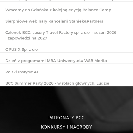
Wracamy do Gdańska z kolejną edycją Balance Camp
Sierpniowe webinary Kancelarii Staniek&Partners
Członek BCC, Luxury Travel Factory sp. z o.o. – sezon 2026
i zapowiedzi na 2027
OPUS X Sp. z o.o.
Dzień z programami MBA Uniwersytetu WSB Merito
Polski Instytut AI
BCC Summer Party 2026 – w rolach głównych: Ludzie
PATRONATY BCC
KONKURSY I NAGRODY