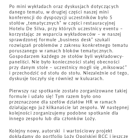
Po mini wykładach oraz dyskusjach dotyczących
danego tematu, w drugiej części naszej mini
konferencji do dyspozycji uczestników było 5
stołów „tematycznych” w części restauracyjnej
Hotelu De Silva, przy których uczestnicy eventu –
korzystając ze wsparcia wykładowców – w naszej
sprawdzonej formule „business desk” szukali
rozwiązań problemów z zakresu konkretnego tematu
poruszanego w ramach bloków tematycznych.
Gospodarzem każdego ze stołów byli wykładowcy-
paneliści. Nie było konieczności stałej obecności
przy danym stole – uczestnicy mogli się „miksować”
i przechodzić od stołu do stołu. Niezależnie od tego,
dyskusje toczyły się również w kuluarach.
Pierwszy raz spotkanie zostało zorganizowane takiej
formule i udało się! Tym razem było ono
przeznaczone dla szefów działów HR w ramach
działającego już kilkanaście lat zespołu. W następnej
kolejności zorganizujemy podobne spotkanie dla
innego zespołu lub dla członków Loży.
Kolejny nowy, autorski i wartościowy projekt
dokładamy do portfolio Loży Opolskiej BCC i jeszcze