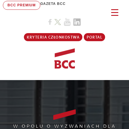
GAZETA BCC
BCC PREMIUM
KRYTERIA CZŁONKOSTWA
PORTAL
W OPOLU O WYZWANIACH DLA