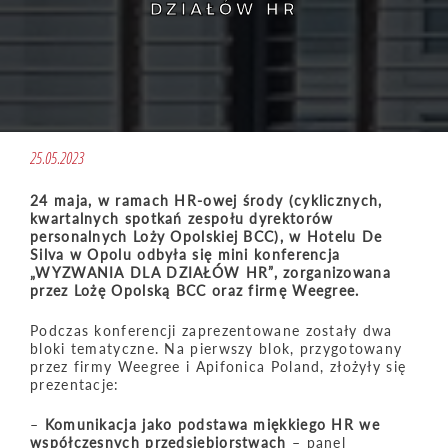
DZIAŁÓW HR
25.05.2023
24 maja, w ramach HR-owej środy (cyklicznych,
kwartalnych spotkań zespołu dyrektorów
personalnych Loży Opolskiej BCC), w Hotelu De
Silva w Opolu odbyła się mini konferencja
„WYZWANIA DLA DZIAŁÓW HR”, zorganizowana
przez Lożę Opolską BCC oraz firmę Weegree.
Podczas konferencji zaprezentowane zostały dwa
bloki tematyczne. Na pierwszy blok, przygotowany
przez firmy Weegree i Apifonica Poland, złożyły się
prezentacje:
–
Komunikacja jako podstawa miękkiego HR we
współczesnych przedsiębiorstwach
– panel