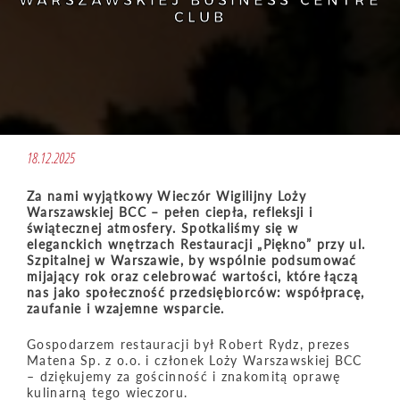
WARSZAWSKIEJ BUSINESS CENTRE
CLUB
18.12.2025
Za nami wyjątkowy Wieczór Wigilijny Loży
Warszawskiej BCC – pełen ciepła, refleksji i
świątecznej atmosfery. Spotkaliśmy się w
eleganckich wnętrzach Restauracji „Piękno” przy ul.
Szpitalnej w Warszawie, by wspólnie podsumować
mijający rok oraz celebrować wartości, które łączą
nas jako społeczność przedsiębiorców: współpracę,
zaufanie i wzajemne wsparcie.
Gospodarzem restauracji był Robert Rydz, prezes
Matena Sp. z o.o. i członek Loży Warszawskiej BCC
– dziękujemy za gościnność i znakomitą oprawę
kulinarną tego wieczoru.