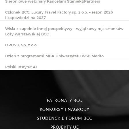
Sierpniowe webinary Kancelarii Staniek&Partners
Członek BCC, Luxury Travel Factory sp. z o.o. – sezon 2026
i zapowiedzi na 2027
Wisła z zupełnie innej perspektywy – wyjątkowy rejs członków
Loży Warszawskiej BCC
OPUS X Sp. z o.o.
Dzień z programami MBA Uniwersytetu WSB Merito
Polski Instytut AI
PATRONATY BCC
KONKURSY I NAGRODY
STUDENCKIE FORUM BCC
PROJEKTY UE