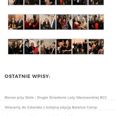
OSTATNIE WPISY:
Biznes przy Stole – Drugie Śniadanie Loży Warszawskiej BCC
Wracamy do Gdańska z kolejną edycją Balance Camp