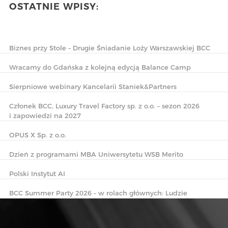
OSTATNIE WPISY:
Biznes przy Stole – Drugie Śniadanie Loży Warszawskiej BCC
Wracamy do Gdańska z kolejną edycją Balance Camp
Sierpniowe webinary Kancelarii Staniek&Partners
Członek BCC, Luxury Travel Factory sp. z o.o. – sezon 2026
i zapowiedzi na 2027
OPUS X Sp. z o.o.
Dzień z programami MBA Uniwersytetu WSB Merito
Polski Instytut AI
BCC Summer Party 2026 – w rolach głównych: Ludzie