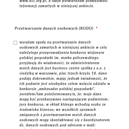
www.bcc.org.pl, a także potwierdzam prawdziwość
informacji zawartych w niniejszej ankiecie.
Przetwarzanie danych osobowych (RODO)
*
wyrażam zgodę na przetwarzanie danych
osobowych zawartych w niniejszej ankiecie w celu
należytego przeprowadzenia konkursu wizjonera
polskiej gospodarki im. marka goliszewskiego.
przyjmuję do wiadomości, że administratorem
moich danych jest business centre spółka z o.o. z
siedzibą w warszawie, plac trzech krzyży 18. dane
podaję dobrowolnie, mając jednak świadomość, że
ich podanie jest niezbędne celem wzięcia udziału w
konkursie „ambasador polskiej gospodarki”.
zostałem/łam poinformowany/a, że: moje dane
mogą być przekazywane następującym podmiotom:
jury konkursu, w skład którego wchodzą osoby ze
środowiska biznesu; we wszelkich sprawach
związanych z przetwarzaniem moich danych
osobowych mogę skontaktować się z koordynatorem
ds. danych osobowych pod adresem e-mail: