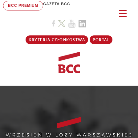
GAZETA BCC
BCC PREMIUM
KRYTERIA CZŁONKOSTWA
PORTAL
WRZESIEŃ W LOŻY WARSZAWSKIEJ