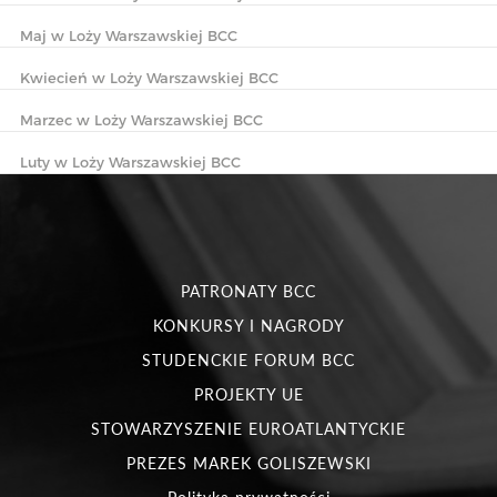
Maj w Loży Warszawskiej BCC
Kwiecień w Loży Warszawskiej BCC
Marzec w Loży Warszawskiej BCC
Luty w Loży Warszawskiej BCC
PATRONATY BCC
KONKURSY I NAGRODY
STUDENCKIE FORUM BCC
PROJEKTY UE
STOWARZYSZENIE EUROATLANTYCKIE
PREZES MAREK GOLISZEWSKI