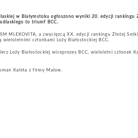
laskiej w Białymstoku ogłoszono wyniki 20. edycji rankingu 
Podlaskiego to triumf BCC.
 SM MLEKOVITA, a zwycięzcą XX. edycji rankingu Złotej Setk
 wieloletnimi członkami Loży Białostockiej BCC.
lerz Loży Białostockiej wiceprezes BCC, wieloletni członek K
Roman Kaleta z firmy Malow.