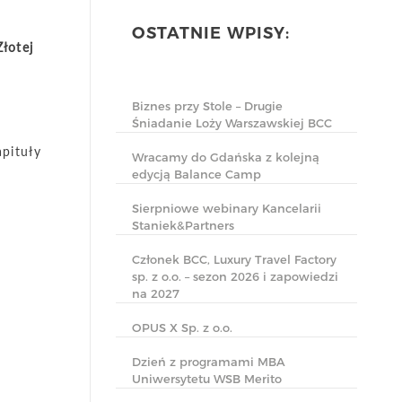
OSTATNIE WPISY:
Złotej
i
Biznes przy Stole – Drugie
Śniadanie Loży Warszawskiej BCC
apituły
Wracamy do Gdańska z kolejną
edycją Balance Camp
Sierpniowe webinary Kancelarii
Staniek&Partners
Członek BCC, Luxury Travel Factory
sp. z o.o. – sezon 2026 i zapowiedzi
na 2027
OPUS X Sp. z o.o.
Dzień z programami MBA
Uniwersytetu WSB Merito