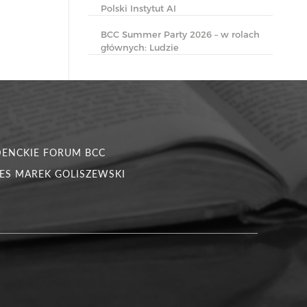
Polski Instytut AI
BCC Summer Party 2026 – w rolach
głównych: Ludzie
DENCKIE FORUM BCC
ES MAREK GOLISZEWSKI