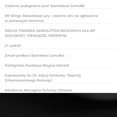
Ostatnie pożegnanie prof. Stanisława Gomułki
PR Wings: Rekordowe jury i ostatnie dni na zgłoszenia
w pierwszym terminie
DRUGA TRANSZA SAMOLOTÓW BOJOWYCH DLA RP:
ZDOLNOŚCI, PIENIĄDZE, PRZEMYSŁ
21 pakiet
Zmarł profesor Stanisław Gomułka
Pallotyńska Fundacja Misyjna Salvatti
Zapraszamy do 20. edycji konkursu “Raporty
Zrównoważonego Rozwoju”
Akademia Managera Ochrony Zdrowia