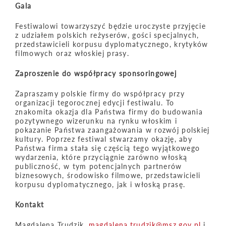
Gala
Festiwalowi towarzyszyć będzie uroczyste przyjęcie
z udziałem polskich reżyserów, gości specjalnych,
przedstawicieli korpusu dyplomatycznego, krytyków
filmowych oraz włoskiej prasy.
Zaproszenie do współpracy sponsoringowej
Zapraszamy polskie firmy do współpracy przy
organizacji tegorocznej edycji festiwalu. To
znakomita okazja dla Państwa firmy do budowania
pozytywnego wizerunku na rynku włoskim i
pokazanie Państwa zaangażowania w rozwój polskiej
kultury. Poprzez festiwal stwarzamy okazję, aby
Państwa firma stała się częścią tego wyjątkowego
wydarzenia, które przyciągnie zarówno włoską
publiczność, w tym potencjalnych partnerów
biznesowych, środowisko filmowe, przedstawicieli
korpusu dyplomatycznego, jak i włoską prasę.
Kontakt
Magdalena Trudzik,
magdalena.trudzik@msz.gov.pl
i