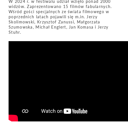
W 2024 r. w festiwalu udział wzięło ponad 2000
widzów. Zaprezentowano 15 filmów fabularnych.
Wśród gości specjalnych ze świata filmowego w
poprzednich latach pojawili się m.in. Jerzy
Skolimowski, Krzysztof Zanussi, Małgorzata
Szumowska, Michał Englert, Jan Komasa i Jerzy
Stuhr.