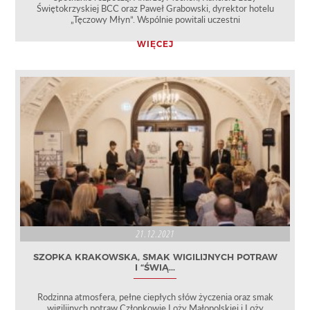
Świętokrzyskiej BCC oraz Paweł Grabowski, dyrektor hotelu
„Tęczowy Młyn”. Wspólnie powitali uczestni
WIĘCEJ
21.12.2021
SZOPKA KRAKOWSKA, SMAK WIGILIJNYCH POTRAW
I “ŚWIĄ...
Rodzinna atmosfera, pełne ciepłych słów życzenia oraz smak
wigilijnych potraw Członkowie Loży Małopolskiej i Loży