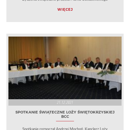
WIĘCEJ
21.12.2021
SPOTKANIE ŚWIĄTECZNE LOŻY ŚWIĘTOKRZYSKIEJ
BCC
Spotkanie rozpoczął Andrzej Mochoń, Kanclerz Loży