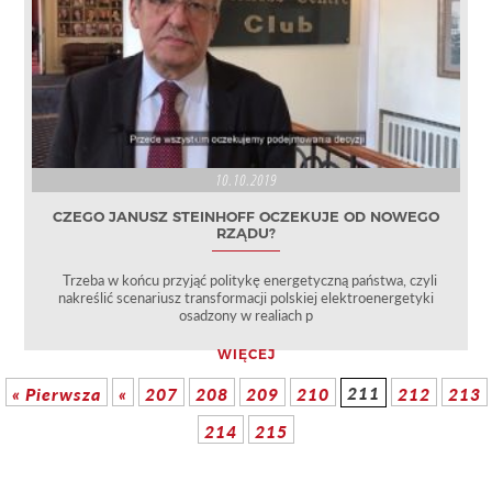
10.10.2019
CZEGO JANUSZ STEINHOFF OCZEKUJE OD NOWEGO
RZĄDU?
Trzeba w końcu przyjąć politykę energetyczną państwa, czyli
nakreślić scenariusz transformacji polskiej elektroenergetyki
osadzony w realiach p
WIĘCEJ
211
« Pierwsza
«
207
208
209
210
212
213
214
215